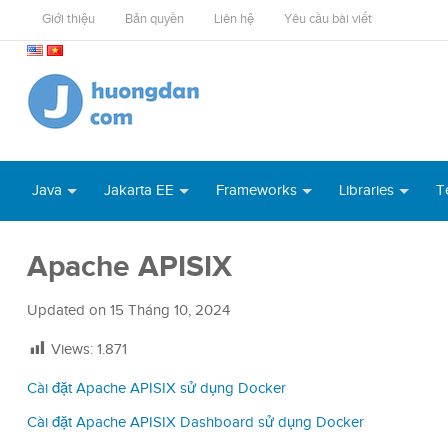
Giới thiệu
Bản quyền
Liên hệ
Yêu cầu bài viết
Java
Jakarta EE
Frameworks
Libraries
T
Apache APISIX
Updated on
15 Tháng 10, 2024
Views:
1.871
Cài đặt Apache APISIX sử dụng Docker
Cài đặt Apache APISIX Dashboard sử dụng Docker