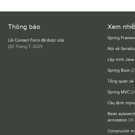
Thông báo
Xem nhi
Spring Framew
Lỗi Contact Form đã được sửa
(
20 Tháng 7, 2021
)
Nói về Serializ
Lập trình Java
Spring Boot
(2
Tổng quan về 
Spring MVC
(2
Câu lệnh impor
Bean autowiri
annotation
(14.
Constructor tr