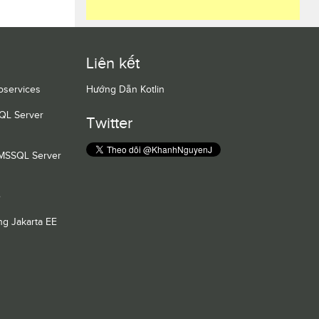
Liên kết
oservices
Hướng Dẫn Kotlin
QL Server
Twitter
 MSSQL Server
e
g Jakarta EE