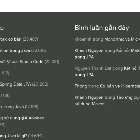
ều
Bình luận gần đây
ork cơ bản
(25.487)
khoannh
trong
Monolithic và Micr
ation trong Java
(22.616)
Khanh Nguyen
trong
Kết nối MSS
trong JPA
 với Visual Studio Code
(22.331)
Nguyen Thanh Dat
trong
Kết nối
1.412)
trong JPA
Spring Data JPA
(20.202)
Phong
trong
Cơ bản về Hibernat
0.186)
Khanh Nguyen
trong
Tạo ứng dụn
sử dụng Maven
t trong Java
(17.138)
ng sử dụng @Autowired
711)
ong Java là gì?
(14.694)