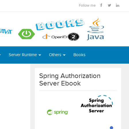
Follow me
Server Runtime
Others
Books
Spring Authorization
Server Ebook