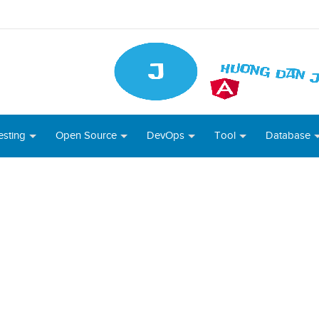
esting
Open Source
DevOps
Tool
Database