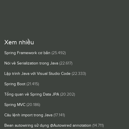
Xem nhiều
Spring Framework cơ bản
(25.492)
Nói về Serialization trong Java
(22.617)
Lập trình Java với Visual Studio Code
(22.333)
Spring Boot
(21.415)
Tổng quan về Spring Data JPA
(20.202)
Spring MVC
(20.186)
Câu lệnh import trong Java
(17.141)
Bean autowiring sử dụng @Autowired annotation
(14.711)