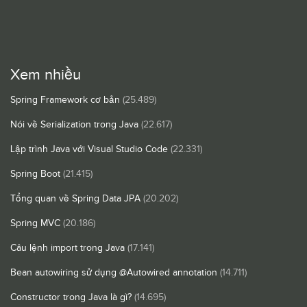
Xem nhiều
Spring Framework cơ bản
(25.489)
Nói về Serialization trong Java
(22.617)
Lập trình Java với Visual Studio Code
(22.331)
Spring Boot
(21.415)
Tổng quan về Spring Data JPA
(20.202)
Spring MVC
(20.186)
Câu lệnh import trong Java
(17.141)
Bean autowiring sử dụng @Autowired annotation
(14.711)
Constructor trong Java là gì?
(14.695)