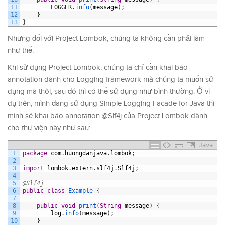
11
LOGGER
.
info
(
message
)
;
12
}
13
}
Nhưng đối với Project Lombok, chúng ta không cần phải làm
như thế.
Khi sử dụng Project Lombok, chúng ta chỉ cần khai báo
annotation dành cho Logging framework mà chúng ta muốn sử
dụng mà thôi, sau đó thì có thể sử dụng như bình thường. Ở ví
dụ trên, mình đang sử dụng Simple Logging Facade for Java thì
mình sẽ khai báo annotation @Slf4j của Project Lombok dành
cho thư viện này như sau:
Java
1
package
com
.
huongdanjava
.
lombok
;
2
3
import
lombok
.
extern
.
slf4j
.
Slf4j
;
4
5
@Slf4j
6
public
class
Example
{
7
8
public
void
print
(
String
message
)
{
9
log
.
info
(
message
)
;
10
}