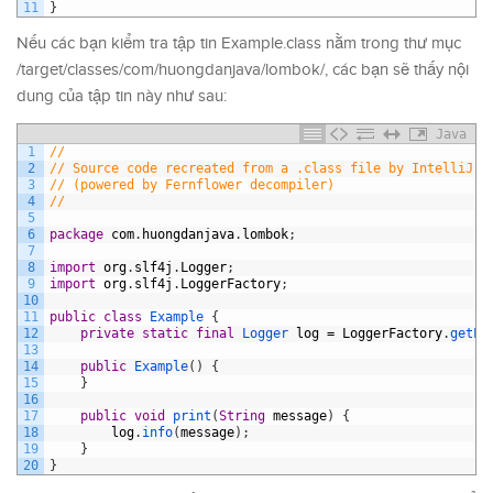
11
}
Nếu các bạn kiểm tra tập tin Example.class nằm trong thư mục
/target/classes/com/huongdanjava/lombok/, các bạn sẽ thấy nội
dung của tập tin này như sau:
Java
1
//
2
// Source code recreated from a .class file by IntelliJ I
3
// (powered by Fernflower decompiler)
4
//
5
6
package
com
.
huongdanjava
.
lombok
;
7
8
import
org
.
slf4j
.
Logger
;
9
import
org
.
slf4j
.
LoggerFactory
;
10
11
public
class
Example
{
12
private
static
final
Logger 
log
=
LoggerFactory
.
getLo
13
14
public
Example
(
)
{
15
}
16
17
public
void
print
(
String
message
)
{
18
log
.
info
(
message
)
;
19
}
20
}