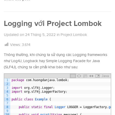
Logging với Project Lombok
Updated on
24 Tháng 5, 2022
in
Project Lombok
Views:
3.614
Thông thường, khi chúng ta sử dụng các Logging frameworks
như Log4J, Logback hay Simple Logging Facade for Java
(SLF4J), chúng ta cần phải khai báo như sau:
Java
1
package
com
.
huongdanjava
.
lombok
;
2
3
import
org
.
slf4j
.
Logger
;
4
import
org
.
slf4j
.
LoggerFactory
;
5
6
public
class
Example
{
7
8
public
static
final
Logger 
LOGGER
=
LoggerFactory
.
get
9
10
public
void
print
(
String
message
)
{