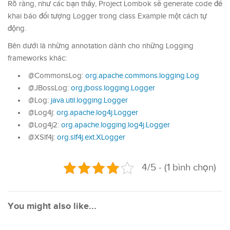
Rõ ràng, như các bạn thấy, Project Lombok sẽ generate code để
khai báo đối tượng Logger trong class Example một cách tự
động.
Bên dưới là những annotation dành cho những Logging
frameworks khác:
@CommonsLog:
org.apache.commons.logging.Log
@JBossLog:
org.jboss.logging.Logger
@Log:
java.util.logging.Logger
@Log4j:
org.apache.log4j.Logger
@Log4j2:
org.apache.logging.log4j.Logger
@XSlf4j:
org.slf4j.ext.XLogger
4/5 - (1 bình chọn)
You might also like...