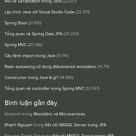
Nói về Serialization trong Java
(22.617)
Lập trình Java với Visual Studio Code
(22.331)
Spring Boot
(21.415)
Tổng quan về Spring Data JPA
(20.202)
Spring MVC
(20.186)
Câu lệnh import trong Java
(17.141)
Bean autowiring sử dụng @Autowired annotation
(14.711)
Constructor trong Java là gì?
(14.695)
Tổng quan về controller trong Spring MVC
(13.597)
Bình luận gần đây
khoannh
trong
Monolithic và Microservices
Khanh Nguyen
trong
Kết nối MSSQL Server trong JPA
Nguyen Thanh Dat
trong
Kết nối MSSQL Server trong JPA