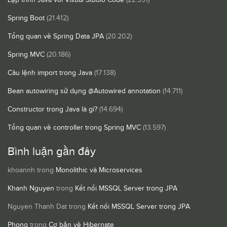
Spring Boot
(21.412)
Tổng quan về Spring Data JPA
(20.202)
Spring MVC
(20.186)
Câu lệnh import trong Java
(17.138)
Bean autowiring sử dụng @Autowired annotation
(14.711)
Constructor trong Java là gì?
(14.694)
Tổng quan về controller trong Spring MVC
(13.597)
Bình luận gần đây
khoannh
trong
Monolithic và Microservices
Khanh Nguyen
trong
Kết nối MSSQL Server trong JPA
Nguyen Thanh Dat
trong
Kết nối MSSQL Server trong JPA
Phong
trong
Cơ bản về Hibernate