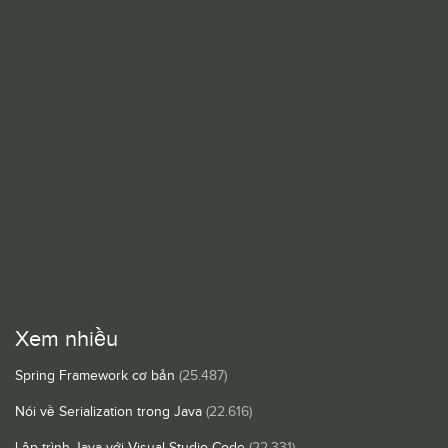
Xem nhiều
Spring Framework cơ bản
(25.487)
Nói về Serialization trong Java
(22.616)
Lập trình Java với Visual Studio Code
(22.331)