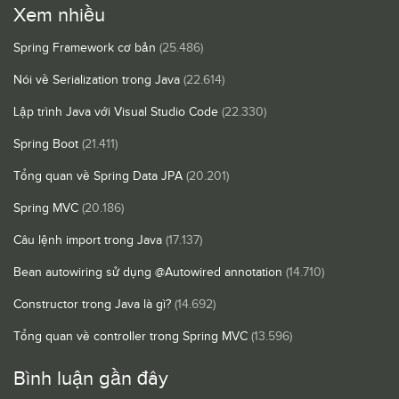
Xem nhiều
Spring Framework cơ bản
(25.486)
Nói về Serialization trong Java
(22.614)
Lập trình Java với Visual Studio Code
(22.330)
Spring Boot
(21.411)
Tổng quan về Spring Data JPA
(20.201)
Spring MVC
(20.186)
Câu lệnh import trong Java
(17.137)
Bean autowiring sử dụng @Autowired annotation
(14.710)
Constructor trong Java là gì?
(14.692)
Tổng quan về controller trong Spring MVC
(13.596)
Bình luận gần đây