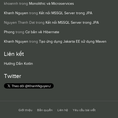
khoannh
trong
Monolithic và Microservices
Khanh Nguyen
trong
Kết nối MSSQL Server trong JPA
Nguyen Thanh Dat
trong
Kết nối MSSQL Server trong JPA
Phong
trong
Cơ bản về Hibernate
Khanh Nguyen
trong
Tạo ứng dụng Jakarta EE sử dụng Maven
Liên kết
Hướng Dẫn Kotlin
Twitter
Giới thiệu
Bản quyền
Liên hệ
Yêu cầu bài viết