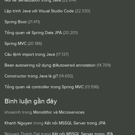
Nói về Serialization trong Java
(22.614)
Lập trình Java với Visual Studio Code
(22.330)
Spring Boot
(21.411)
Tổng quan về Spring Data JPA
(20.201)
Spring MVC
(20.186)
Câu lệnh import trong Java
(17.137)
Bean autowiring sử dụng @Autowired annotation
(14.709)
Constructor trong Java là gì?
(14.692)
Tổng quan về controller trong Spring MVC
(13.596)
Bình luận gần đây
khoannh
trong
Monolithic và Microservices
Khanh Nguyen
trong
Kết nối MSSQL Server trong JPA
Nguyen Thanh Dat
trong
Kết nối MSSQL Server trong JPA