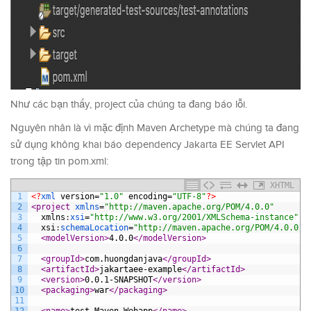
Như các bạn thấy, project của chúng ta đang báo lỗi.
Nguyên nhân là vì mặc định Maven Archetype mà chúng ta đang
sử dụng không khai báo dependency Jakarta EE Servlet API
trong tập tin pom.xml:
XHTML
1
<?
xml 
version
=
"1.0"
encoding
=
"UTF-8"
?>
2
<project 
xmlns
=
"http://maven.apache.org/POM/4.0.0"
3
xmlns
:
xsi
=
"http://www.w3.org/2001/XMLSchema-instance"
4
xsi
:
schemaLocation
=
"http://maven.apache.org/POM/4.0.0 h
5
<modelVersion>
4.0.0
</modelVersion>
6
7
<groupId>
com.huongdanjava
</groupId>
8
<artifactId>
jakartaee-example
</artifactId>
9
<version>
0.0.1-SNAPSHOT
</version>
10
<packaging>
war
</packaging>
11
12
<name>
test Maven Webapp
</name>