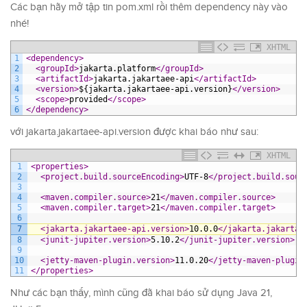
Các bạn hãy mở tập tin pom.xml rồi thêm dependency này vào
nhé!
XHTML
1
<dependency>
2
<groupId>
jakarta.platform
</groupId>
3
<artifactId>
jakarta.jakartaee-api
</artifactId>
4
<version>
${jakarta.jakartaee-api.version}
</version>
5
<scope>
provided
</scope>
6
</dependency>
với jakarta.jakartaee-api.version được khai báo như sau:
XHTML
1
<properties>
2
<project.build.sourceEncoding>
UTF-8
</project.build.sour
3
4
<maven.compiler.source>
21
</maven.compiler.source>
5
<maven.compiler.target>
21
</maven.compiler.target>
6
7
<jakarta.jakartaee-api.version>
10.0.0
</jakarta.jakartae
8
<junit-jupiter.version>
5.10.2
</junit-jupiter.version>
9
10
<jetty-maven-plugin.version>
11.0.20
</jetty-maven-plugin
11
</properties>
Như các bạn thấy, mình cũng đã khai báo sử dụng Java 21,