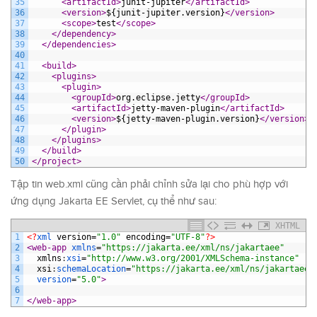
35
<artifactId>
junit-jupiter
</artifactId>
36
<version>
${junit-jupiter.version}
</version>
37
<scope>
test
</scope>
38
</dependency>
39
</dependencies>
40
41
<build>
42
<plugins>
43
<plugin>
44
<groupId>
org.eclipse.jetty
</groupId>
45
<artifactId>
jetty-maven-plugin
</artifactId>
46
<version>
${jetty-maven-plugin.version}
</version>
47
</plugin>
48
</plugins>
49
</build>
50
</project>
Tập tin web.xml cũng cần phải chỉnh sửa lại cho phù hợp với
ứng dụng Jakarta EE Servlet, cụ thể như sau:
XHTML
1
<?
xml 
version
=
"1.0"
encoding
=
"UTF-8"
?>
2
<web-app 
xmlns
=
"https://jakarta.ee/xml/ns/jakartaee"
3
xmlns
:
xsi
=
"http://www.w3.org/2001/XMLSchema-instance"
4
xsi
:
schemaLocation
=
"https://jakarta.ee/xml/ns/jakartaee 
5
version
=
"5.0"
>
6
7
</web-app>