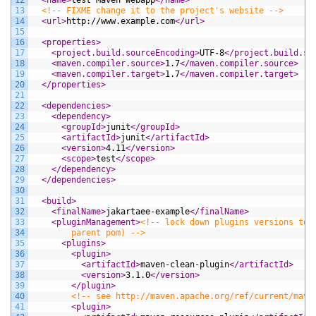
13
<!-- FIXME change it to the project's website -->
14
<url>
http://www.example.com
</url>
15
16
<properties>
17
<project.build.sourceEncoding>
UTF-8
</project.build.so
18
<maven.compiler.source>
1.7
</maven.compiler.source>
19
<maven.compiler.target>
1.7
</maven.compiler.target>
20
</properties>
21
22
<dependencies>
23
<dependency>
24
<groupId>
junit
</groupId>
25
<artifactId>
junit
</artifactId>
26
<version>
4.11
</version>
27
<scope>
test
</scope>
28
</dependency>
29
</dependencies>
30
31
<build>
32
<finalName>
jakartaee-example
</finalName>
33
<pluginManagement>
<!-- lock down plugins versions to 
34
        parent pom) -->
35
<plugins>
36
<plugin>
37
<artifactId>
maven-clean-plugin
</artifactId>
38
<version>
3.1.0
</version>
39
</plugin>
40
<!-- see http://maven.apache.org/ref/current/mave
41
<plugin>