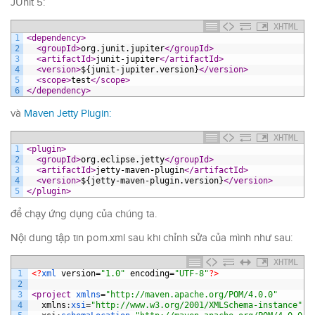
JUnit 5:
XHTML
1
<dependency>
2
<groupId>
org.junit.jupiter
</groupId>
3
<artifactId>
junit-jupiter
</artifactId>
4
<version>
${junit-jupiter.version}
</version>
5
<scope>
test
</scope>
6
</dependency>
và
Maven Jetty Plugin:
XHTML
1
<plugin>
2
<groupId>
org.eclipse.jetty
</groupId>
3
<artifactId>
jetty-maven-plugin
</artifactId>
4
<version>
${jetty-maven-plugin.version}
</version>
5
</plugin>
để chạy ứng dụng của chúng ta.
Nội dung tập tin pom.xml sau khi chỉnh sửa của mình như sau:
XHTML
1
<?
xml 
version
=
"1.0"
encoding
=
"UTF-8"
?>
2
3
<project 
xmlns
=
"http://maven.apache.org/POM/4.0.0"
4
xmlns
:
xsi
=
"http://www.w3.org/2001/XMLSchema-instance"