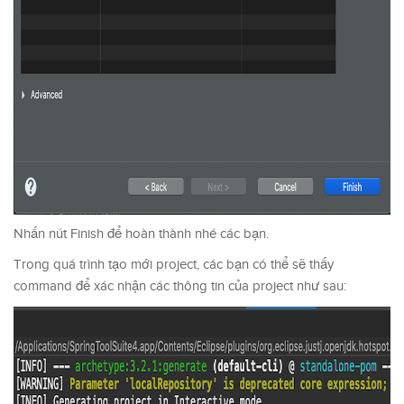
Nhấn nút Finish để hoàn thành nhé các bạn.
Trong quá trình tạo mới project, các bạn có thể sẽ thấy
command để xác nhận các thông tin của project như sau: