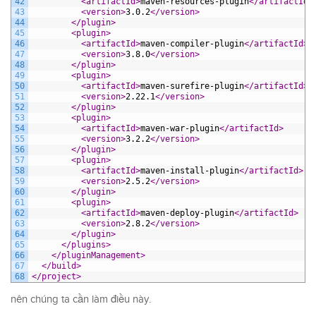
42
<artifactId>
maven-resources-plugin
</artifactId>
43
<version>
3.0.2
</version>
44
</plugin>
45
<plugin>
46
<artifactId>
maven-compiler-plugin
</artifactId>
47
<version>
3.8.0
</version>
48
</plugin>
49
<plugin>
50
<artifactId>
maven-surefire-plugin
</artifactId>
51
<version>
2.22.1
</version>
52
</plugin>
53
<plugin>
54
<artifactId>
maven-war-plugin
</artifactId>
55
<version>
3.2.2
</version>
56
</plugin>
57
<plugin>
58
<artifactId>
maven-install-plugin
</artifactId>
59
<version>
2.5.2
</version>
60
</plugin>
61
<plugin>
62
<artifactId>
maven-deploy-plugin
</artifactId>
63
<version>
2.8.2
</version>
64
</plugin>
65
</plugins>
66
</pluginManagement>
67
</build>
68
</project>
nên chúng ta cần làm điều này.