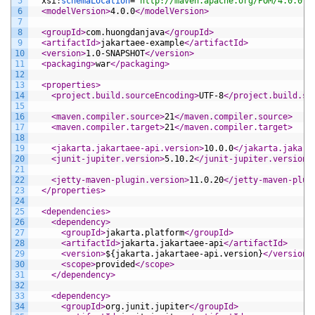
5
xsi
:
schemaLocation
=
"http://maven.apache.org/POM/4.0.0 h
6
<modelVersion>
4.0.0
</modelVersion>
7
8
<groupId>
com.huongdanjava
</groupId>
9
<artifactId>
jakartaee-example
</artifactId>
10
<version>
1.0-SNAPSHOT
</version>
11
<packaging>
war
</packaging>
12
13
<properties>
14
<project.build.sourceEncoding>
UTF-8
</project.build.so
15
16
<maven.compiler.source>
21
</maven.compiler.source>
17
<maven.compiler.target>
21
</maven.compiler.target>
18
19
<jakarta.jakartaee-api.version>
10.0.0
</jakarta.jakart
20
<junit-jupiter.version>
5.10.2
</junit-jupiter.version>
21
22
<jetty-maven-plugin.version>
11.0.20
</jetty-maven-plug
23
</properties>
24
25
<dependencies>
26
<dependency>
27
<groupId>
jakarta.platform
</groupId>
28
<artifactId>
jakarta.jakartaee-api
</artifactId>
29
<version>
${jakarta.jakartaee-api.version}
</version>
30
<scope>
provided
</scope>
31
</dependency>
32
33
<dependency>
34
<groupId>
org.junit.jupiter
</groupId>