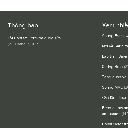
Thông báo
Xem nhi
Spring Framew
Lỗi Contact Form đã được sửa
(
20 Tháng 7, 2021
)
Nói về Serializ
Lập trình Java
Spring Boot
(2
Tổng quan về 
Spring MVC
(2
Câu lệnh impor
Bean autowiri
annotation
(14.
Constructor tr