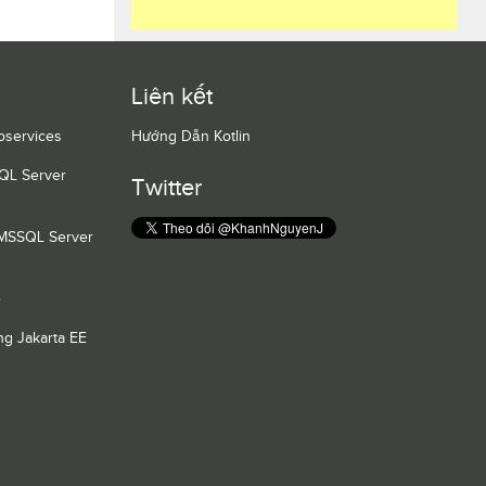
Liên kết
oservices
Hướng Dẫn Kotlin
QL Server
Twitter
 MSSQL Server
e
g Jakarta EE