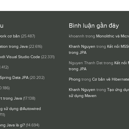
ều
Bình luận gần đây
ork cơ bản
(25.487)
khoannh
trong
Monolithic và Micr
ation trong Java
(22.616)
Khanh Nguyen
trong
Kết nối MSS
trong JPA
 với Visual Studio Code
(22.331)
Nguyen Thanh Dat
trong
Kết nối
1.412)
trong JPA
Spring Data JPA
(20.202)
Phong
trong
Cơ bản về Hibernat
0.186)
Khanh Nguyen
trong
Tạo ứng dụn
sử dụng Maven
t trong Java
(17.138)
ng sử dụng @Autowired
711)
ong Java là gì?
(14.694)