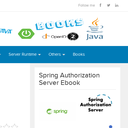
Follow me
Server Runtime
Others
Books
Spring Authorization
Server Ebook