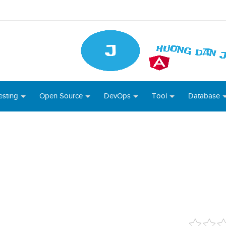
esting
Open Source
DevOps
Tool
Database