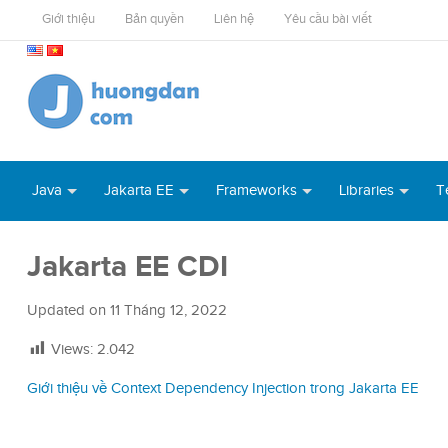
Giới thiệu
Bản quyền
Liên hệ
Yêu cầu bài viết
Java
Jakarta EE
Frameworks
Libraries
T
Jakarta EE CDI
Updated on
11 Tháng 12, 2022
Views:
2.042
Giới thiệu về Context Dependency Injection trong Jakarta EE