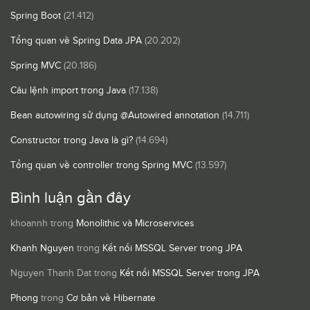
Spring Boot
(21.412)
Tổng quan về Spring Data JPA
(20.202)
Spring MVC
(20.186)
Câu lệnh import trong Java
(17.138)
Bean autowiring sử dụng @Autowired annotation
(14.711)
Constructor trong Java là gì?
(14.694)
Tổng quan về controller trong Spring MVC
(13.597)
Bình luận gần đây
khoannh
trong
Monolithic và Microservices
Khanh Nguyen
trong
Kết nối MSSQL Server trong JPA
Nguyen Thanh Dat
trong
Kết nối MSSQL Server trong JPA
Phong
trong
Cơ bản về Hibernate