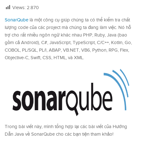
Views:
2.870
SonarQube
là một công cụ giúp chúng ta có thể kiểm tra chất
lượng code của các project mà chúng ta đang làm việc. Nó hỗ
trợ cho rất nhiều ngôn ngữ khác nhau PHP, Ruby, Java (bao
gồm cả Android), C#, JavaScript, TypeScript, C/C++, Kotlin, Go,
COBOL, PL/SQL, PL/I, ABAP, VB.NET, VB6, Python, RPG, Flex,
Objective-C, Swift, CSS, HTML, và XML.
Trong bài viết này, mình tổng hợp lại các bài viết của Hướng
Dẫn Java về SonarQube cho các bạn tiện tham khảo!