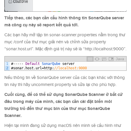
Tiếp theo, các bạn cần cấu hình thông tin SonarQube server
mà công cụ này sẽ report kết quả tới.
Các bạn hãy mở tập tin sonar-scanner.properties nằm trong thư
mục /conf của thư mục giải nén và chỉnh sửa property
“sonar.host.url”. Mặc định giá trị này sẽ là “http://localhost:9000”.
Java
1
#-----
Default
SonarQube 
server
2
#
sonar
.
host
.
url
=
http
:
//localhost:9000
Nếu thông tin về SonarQube server của các bạn khác với thông
tin này thì hãy uncomment property và sửa lại cho phù hợp.
Cuối cùng, để có thể sử dụng SonarQube Scanner ở bất cứ
đâu trong máy của mình, các bạn cần cài đặt biến môi
trường trỏ đến thư mục bin của thư mục SonarQube
Scanner.
Hiện tại mình đang sử dụng macOS nên mình sẽ cấu hình như