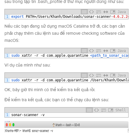
sau trong tập tin .bash_profile ở thư mục người dùng như sau:
Java
1
export 
PATH
=/
Users
/
Khanh
/
Downloads
/
sonar
-
scanner
-
4.6.2.247
Nếu các bạn đang sử dụng macOS Catalina trở đi, các bạn cần
phải chạy thêm câu lệnh sau để remove checking software của
macOS:
Java
1
sudo 
xattr
-
r
-
d
com
.
apple
.
quarantine
<path_to_sonar_scann
Ví dụ của mình như sau:
Java
1
sudo 
xattr
-
r
-
d
com
.
apple
.
quarantine
/
Users
/
Khanh
/
Downloa
OK, bây giờ thì mình có thể kiểm tra kết quả rồi.
Để kiểm tra kết quả, các bạn có thể chạy câu lệnh sau:
Shell
1
sonar
-
scanner
-
v