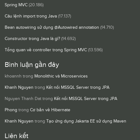
Spring MVC
(20.186)
Câu lệnh import trong Java
(17.137)
Bean autowiring sử dụng @Autowired annotation
(14.710)
Constructor trong Java là gì?
(14.692)
Tổng quan về controller trong Spring MVC
(13.596)
Bình luận gần đây
khoannh
trong
Monolithic và Microservices
Khanh Nguyen
trong
Kết nối MSSQL Server trong JPA
Nguyen Thanh Dat
trong
Kết nối MSSQL Server trong JPA
Phong
trong
Cơ bản về Hibernate
Khanh Nguyen
trong
Tạo ứng dụng Jakarta EE sử dụng Maven
Liên kết