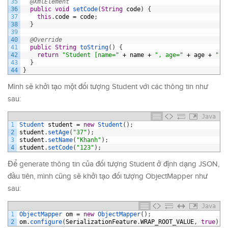
35
@XmlElement
36
public
void
setCode
(
String
code
)
{
37
this
.
code
=
code
;
38
}
39
40
@Override
41
public
String
toString
(
)
{
42
return
"Student [name="
+
name
+
", age="
+
age
+
", 
43
}
44
}
Mình sẽ khởi tạo một đối tượng Student với các thông tin như
sau:
Java
1
Student 
student
=
new
Student
(
)
;
2
student
.
setAge
(
"37"
)
;
3
student
.
setName
(
"Khanh"
)
;
4
student
.
setCode
(
"123"
)
;
Để generate thông tin của đối tượng Student ở định dạng JSON,
đầu tiên, mình cũng sẽ khởi tạo đối tượng ObjectMapper như
sau:
Java
1
ObjectMapper 
om
=
new
ObjectMapper
(
)
;
2
om
.
configure
(
SerializationFeature
.
WRAP_ROOT_VALUE
,
true
)
;