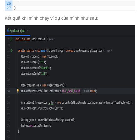
26
27
}
Kết quả khi mình chạy ví dụ của mình như sau: