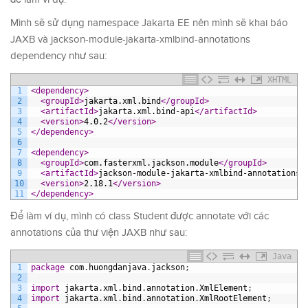
Mình sẽ sử dụng namespace Jakarta EE nên mình sẽ khai báo
JAXB và jackson-module-jakarta-xmlbind-annotations
dependency như sau:
XHTML
1
<dependency>
2
<groupId>
jakarta.xml.bind
</groupId>
3
<artifactId>
jakarta.xml.bind-api
</artifactId>
4
<version>
4.0.2
</version>
5
</dependency>
6
7
<dependency>
8
<groupId>
com.fasterxml.jackson.module
</groupId>
9
<artifactId>
jackson-module-jakarta-xmlbind-annotations
<
10
<version>
2.18.1
</version>
11
</dependency>
Để làm ví dụ, mình có class Student được annotate với các
annotations của thư viện JAXB như sau:
Java
1
package
com
.
huongdanjava
.
jackson
;
2
3
import
jakarta
.
xml
.
bind
.
annotation
.
XmlElement
;
4
import
jakarta
.
xml
.
bind
.
annotation
.
XmlRootElement
;