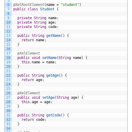
5
6
@XmlRootElement
(
name
=
"student"
)
7
public
class
Student
{
8
9
private
String
name
;
10
private
String
age
;
11
private
String
code
;
12
13
public
String
getName
(
)
{
14
return
name
;
15
}
16
17
@XmlElement
18
public
void
setName
(
String
name
)
{
19
this
.
name
=
name
;
20
}
21
22
public
String
getAge
(
)
{
23
return
age
;
24
}
25
26
@XmlElement
27
public
void
setAge
(
String
age
)
{
28
this
.
age
=
age
;
29
}
30
31
public
String
getCode
(
)
{
32
return
code
;
33
}
34