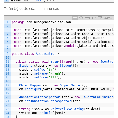
2
System
.
out
.
println
(
json
)
;
Toàn bộ code của mình như sau:
Java
1
package
com
.
huongdanjava
.
jackson
;
2
3
import
com
.
fasterxml
.
jackson
.
core
.
JsonProcessingException
4
import
com
.
fasterxml
.
jackson
.
databind
.
AnnotationIntrospec
5
import
com
.
fasterxml
.
jackson
.
databind
.
ObjectMapper
;
6
import
com
.
fasterxml
.
jackson
.
databind
.
SerializationFeatur
7
import
com
.
fasterxml
.
jackson
.
module
.
jakarta
.
xmlbind
.
Jakar
8
9
public
class
Application
{
10
11
public
static
void
main
(
String
[
]
args
)
throws
JsonProce
12
Student 
student
=
new
Student
(
)
;
13
student
.
setAge
(
"37"
)
;
14
student
.
setName
(
"Khanh"
)
;
15
student
.
setCode
(
"123"
)
;
16
17
ObjectMapper 
om
=
new
ObjectMapper
(
)
;
18
om
.
configure
(
SerializationFeature
.
WRAP_ROOT_VALUE
,
tr
19
20
AnnotationIntrospector 
intr
=
new
JakartaXmlBindAnnot
21
om
.
setAnnotationIntrospector
(
intr
)
;
22
23
String
json
=
om
.
writeValueAsString
(
student
)
;
24
System
.
out
.
println
(
json
)
;
25
}