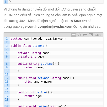
8
}
Vì chúng ta đang chuyển đổi một đối tượng Java sang chuỗi
JSON nên điều đầu tiên chúng ta cần làm là phải định nghĩa một
Student
đối tượng Java. Mình đã định nghĩa một class
nằm
com.huongdanjava.jackson
trong package
đơn giản như sau:
Java
1
package
com
.
huongdanjava
.
jackson
;
2
3
public
class
Student
{
4
5
private
String
name
;
6
private
int
age
;
7
8
public
String
getName
(
)
{
9
return
name
;
10
}
11
12
public
void
setName
(
String
name
)
{
13
this
.
name
=
name
;
14
}
15
16
public
int
getAge
(
)
{
17
return
age
;
18
}
19
20
public
void
setAge
(
int
age
)
{