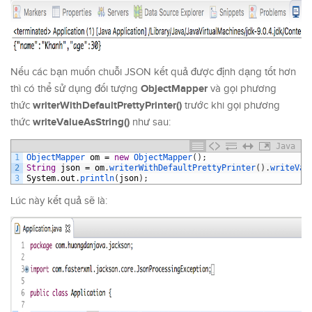
Nếu các bạn muốn chuỗi JSON kết quả được định dạng tốt hơn
ObjectMapper
thì có thể sử dụng đối tượng
và gọi phương
writerWithDefaultPrettyPrinter()
thức
trước khi gọi phương
writeValueAsString()
thức
như sau:
Java
1
ObjectMapper 
om
=
new
ObjectMapper
(
)
;
2
String
json
=
om
.
writerWithDefaultPrettyPrinter
(
)
.
writeVal
3
System
.
out
.
println
(
json
)
;
Lúc này kết quả sẽ là: