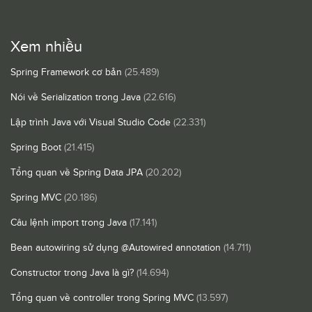
Xem nhiều
Spring Framework cơ bản
(25.489)
Nói về Serialization trong Java
(22.616)
Lập trình Java với Visual Studio Code
(22.331)
Spring Boot
(21.415)
Tổng quan về Spring Data JPA
(20.202)
Spring MVC
(20.186)
Câu lệnh import trong Java
(17.141)
Bean autowiring sử dụng @Autowired annotation
(14.711)
Constructor trong Java là gì?
(14.694)
Tổng quan về controller trong Spring MVC
(13.597)