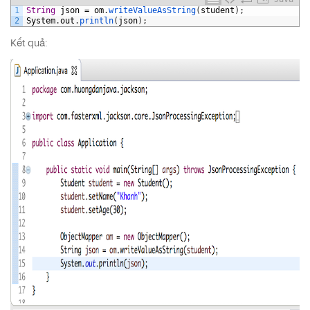
1
String
json
=
om
.
writeValueAsString
(
student
)
;
2
System
.
out
.
println
(
json
)
;
Kết quả: