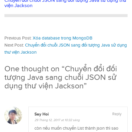
Chuyển đổi chuỗi JSON sang đối tượng Java sử dụng thư
viện Jackson
Previous Post:
Xóa database trong MongoDB
Next Post:
Chuyển đổi chuỗi JSON sang đối tượng Java sử dụng
thư viện Jackson
One thought on “
Chuyển đổi đối
tượng Java sang chuỗi JSON sử
dụng thư viện Jackson
”
Say Hoi
Reply
29 Tháng 12, 2017 at 10:32 sáng
còn nếu muốn chuyển List thành json thì sao