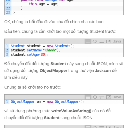
21
this
.
age
=
age
;
22
}
23
}
OK, chúng ta bắt đầu đi vào chủ đề chính nha các bạn!
Đầu tiên, chúng ta cần khởi tạo một đối tượng Student trước:
Java
1
Student 
student
=
new
Student
(
)
;
2
student
.
setName
(
"Khanh"
)
;
3
student
.
setAge
(
30
)
;
Student
Để chuyển đổi đối tượng
này sang chuỗi JSON, mình sẽ
ObjectMapper
Jackson
sử dụng đối tượng
trong thư viện
để
làm điều này.
Chúng ta sẽ khởi tạo nó trước:
Java
1
ObjectMapper 
om
=
new
ObjectMapper
(
)
;
writeValueAsString()
và sử dụng phương thức
của nó để
Student
chuyển đổi đối tượng
sang chuỗi JSON:
Java