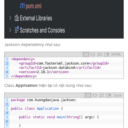
Jackson dependency như sau:
XHTML
1
<dependency>
2
<groupId>
com.fasterxml.jackson.core
</groupId>
3
<artifactId>
jackson-databind
</artifactId>
4
<version>
2.18.1
</version>
5
</dependency>
Application
Class
hiện tại có nội dung như sau:
Java
1
package
com
.
huongdanjava
.
jackson
;
2
3
public
class
Application
{
4
5
public
static
void
main
(
String
[
]
args
)
{
6
7
}