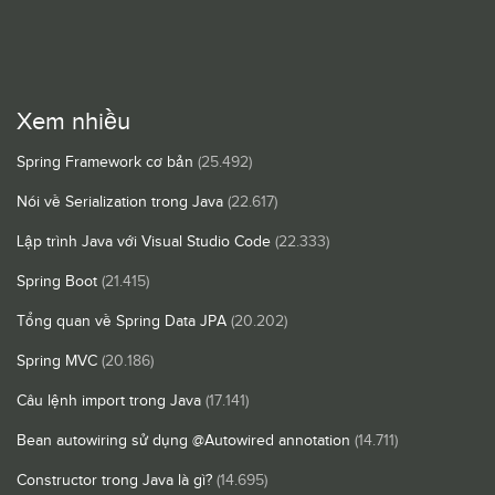
Xem nhiều
Spring Framework cơ bản
(25.492)
Nói về Serialization trong Java
(22.617)
Lập trình Java với Visual Studio Code
(22.333)
Spring Boot
(21.415)
Tổng quan về Spring Data JPA
(20.202)
Spring MVC
(20.186)
Câu lệnh import trong Java
(17.141)
Bean autowiring sử dụng @Autowired annotation
(14.711)
Constructor trong Java là gì?
(14.695)