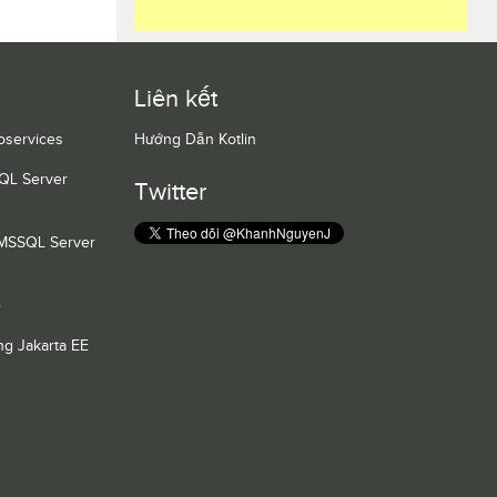
Liên kết
oservices
Hướng Dẫn Kotlin
QL Server
Twitter
 MSSQL Server
e
g Jakarta EE