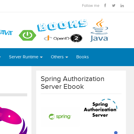
Follow me
Server Runtime
Others
Books
Spring Authorization
Server Ebook