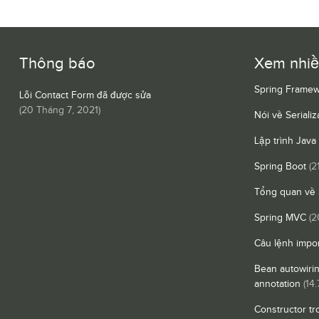
Thông báo
Xem nhi
Spring Framew
Lỗi Contact Form đã được sửa
(
20 Tháng 7, 2021
)
Nói về Serializ
Lập trình Java
Spring Boot
(2
Tổng quan về 
Spring MVC
(2
Câu lệnh impor
Bean autowiri
annotation
(14.
Constructor tr