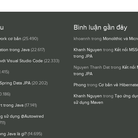
ều
Bình luận gần đây
ork cơ bản
(25.490)
khoannh
trong
Monolithic và Micr
ation trong Java
(22.617)
Khanh Nguyen
trong
Kết nối MSS
trong JPA
 với Visual Studio Code
(22.333)
Nguyen Thanh Dat
trong
Kết nối
1.415)
trong JPA
Spring Data JPA
(20.202)
Phong
trong
Cơ bản về Hibernat
0.186)
Khanh Nguyen
trong
Tạo ứng dụn
sử dụng Maven
t trong Java
(17.141)
ng sử dụng @Autowired
711)
ong Java là gì?
(14.695)