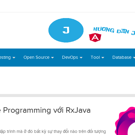
esting
Open Source
DevOps
Tool
Database
ve Programming với RxJava
ập trình mà ở đó bất kỳ sự thay đổi nào trên đối tượng