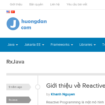
Giới thiệu
Bản quyền
Liên hệ
Yêu cầu bài viết
Java
Jakarta EE
Frameworks
Libraries
T
RxJava
Giới thiệu về Reacti
9 năm ago
Khanh Nguyen
by
RxJava
Reactive Programming là một mô hình l