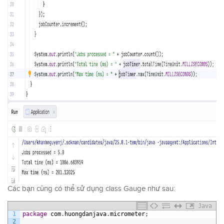
Các bạn cũng có thể sử dụng class Gauge như sau:
Java
1
package
com
.
huongdanjava
.
micrometer
;
2