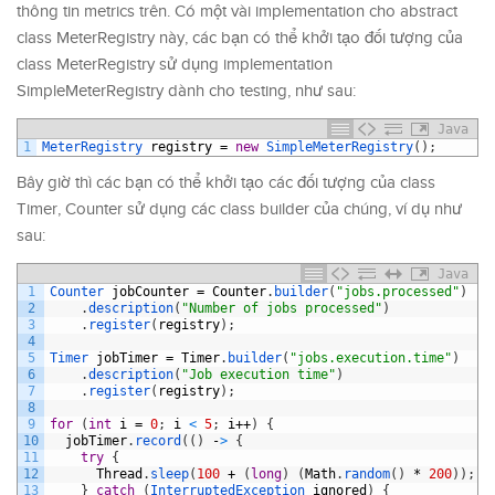
thông tin metrics trên. Có một vài implementation cho abstract
class MeterRegistry này, các bạn có thể khởi tạo đối tượng của
class MeterRegistry sử dụng implementation
SimpleMeterRegistry dành cho testing, như sau:
Java
1
MeterRegistry 
registry
=
new
SimpleMeterRegistry
(
)
;
Bây giờ thì các bạn có thể khởi tạo các đối tượng của class
Timer, Counter sử dụng các class builder của chúng, ví dụ như
sau:
Java
1
Counter 
jobCounter
=
Counter
.
builder
(
"jobs.processed"
)
2
.
description
(
"Number of jobs processed"
)
3
.
register
(
registry
)
;
4
5
Timer 
jobTimer
=
Timer
.
builder
(
"jobs.execution.time"
)
6
.
description
(
"Job execution time"
)
7
.
register
(
registry
)
;
8
9
for
(
int
i
=
0
;
i
<
5
;
i
++
)
{
10
jobTimer
.
record
(
(
)
-
>
{
11
try
{
12
Thread
.
sleep
(
100
+
(
long
)
(
Math
.
random
(
)
*
200
)
)
;
13
}
catch
(
InterruptedException 
ignored
)
{