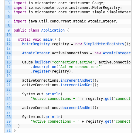
3
import
io
.
micrometer
.
core
.
instrument
.
Gauge
;
4
import
io
.
micrometer
.
core
.
instrument
.
MeterRegistry
;
5
import
io
.
micrometer
.
core
.
instrument
.
simple
.
SimpleMeterRe
6
7
import
java
.
util
.
concurrent
.
atomic
.
AtomicInteger
;
8
9
public
class
Application
{
10
11
static
void
main
(
)
{
12
MeterRegistry 
registry
=
new
SimpleMeterRegistry
(
)
;
13
14
AtomicInteger 
activeConnections
=
new
AtomicInteger
(
0
15
16
Gauge
.
builder
(
"connections.active"
,
activeConnections
17
.
description
(
"Active connections"
)
18
.
register
(
registry
)
;
19
20
activeConnections
.
incrementAndGet
(
)
;
21
activeConnections
.
incrementAndGet
(
)
;
22
23
System
.
out
.
println
(
24
"Active connections = "
+
registry
.
get
(
"connectio
25
26
activeConnections
.
decrementAndGet
(
)
;
27
28
System
.
out
.
println
(
29
"Active connections = "
+
registry
.
get
(
"connectio
30
}
31
}