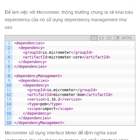
Để làm việc với Micrometer, thông thường chúng ta sẽ khai báo
dependency của nó sử dụng dependency management như
sau:
XHTML
1
<dependencies>
2
<dependency>
3
<groupId>
io.micrometer
</groupId>
4
<artifactId>
micrometer-core
</artifactId>
5
</dependency>
6
</dependencies>
7
8
<dependencyManagement>
9
<dependencies>
10
<dependency>
11
<groupId>
io.micrometer
</groupId>
12
<artifactId>
micrometer-bom
</artifactId>
13
<version>
1.16.2
</version>
14
<type>
pom
</type>
15
<scope>
import
</scope>
16
</dependency>
17
</dependencies>
18
</dependencyManagement>
Micrometer sử dụng interface Meter để định nghĩa base