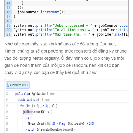
14
}
15
}
)
;
16
jobCounter
.
increment
(
)
;
17
}
18
19
System
.
out
.
println
(
"Jobs processed = "
+
jobCounter
.
count
20
System
.
out
.
println
(
"Total time (ms) = "
+
jobTimer
.
totalT
21
System
.
out
.
println
(
"Max time (ms) = "
+
jobTimer
.
max
(
Time
Như các bạn thấy, sau khi khởi tạo các đối tượng Counter,
Timer, chúng ta sẽ gọi phương thức register() để đăng ký chúng
vào đối tượng MeterRegistry. Ở đây mình có 5 job chạy và thời
gian để hoàn thành của mỗi job sẽ random, nên khi các bạn
chạy ví dụ này, các bạn sẽ thấy kết quả như sau: