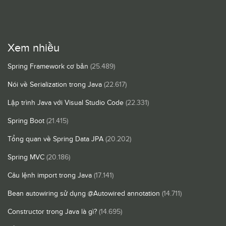
Xem nhiều
Spring Framework cơ bản
(25.489)
Nói về Serialization trong Java
(22.617)
Lập trình Java với Visual Studio Code
(22.331)
Spring Boot
(21.415)
Tổng quan về Spring Data JPA
(20.202)
Spring MVC
(20.186)
Câu lệnh import trong Java
(17.141)
Bean autowiring sử dụng @Autowired annotation
(14.711)
Constructor trong Java là gì?
(14.695)