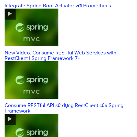
Integrate Spring Boot Actuator với Prometheus
New Video: Consume RESTful Web Services with
RestClient | Spring Framework 7+
Consume RESTful API sử dụng RestClient của Spring
Framework