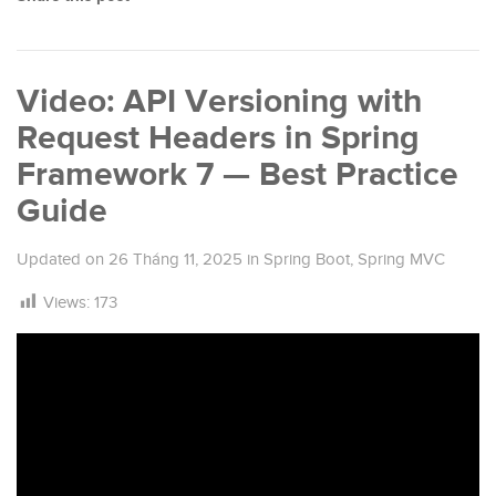
Video: API Versioning with
Request Headers in Spring
Framework 7 — Best Practice
Guide
Updated on
26 Tháng 11, 2025
in
Spring Boot
,
Spring MVC
Views:
173