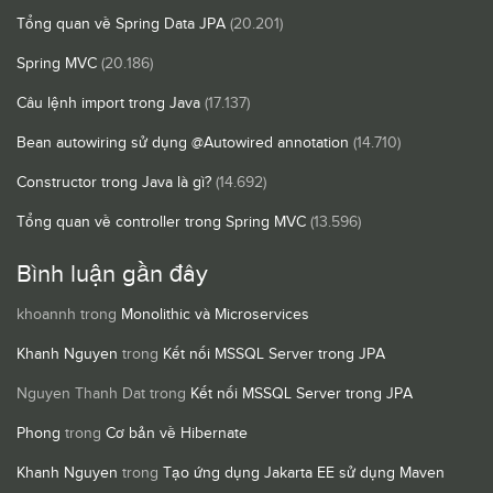
Tổng quan về Spring Data JPA
(20.201)
Spring MVC
(20.186)
Câu lệnh import trong Java
(17.137)
Bean autowiring sử dụng @Autowired annotation
(14.710)
Constructor trong Java là gì?
(14.692)
Tổng quan về controller trong Spring MVC
(13.596)
Bình luận gần đây
khoannh
trong
Monolithic và Microservices
Khanh Nguyen
trong
Kết nối MSSQL Server trong JPA
Nguyen Thanh Dat
trong
Kết nối MSSQL Server trong JPA
Phong
trong
Cơ bản về Hibernate
Khanh Nguyen
trong
Tạo ứng dụng Jakarta EE sử dụng Maven