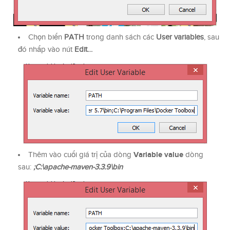
Chọn biến
PATH
trong danh sách các
User variables
, sau
đó nhấp vào nút
Edit…
Variable value
Thêm vào cuối giá trị của dòng
dòng
sau:
;C:\apache-maven-3.3.9\bin