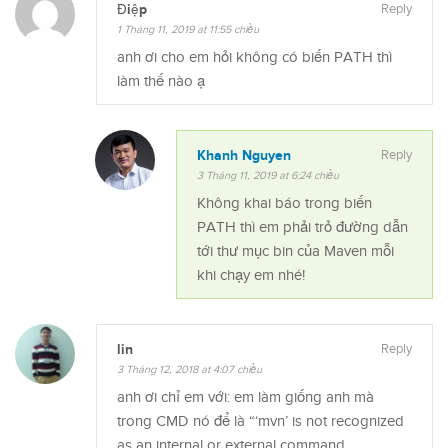
Điệp
Reply
1 Tháng 11, 2019 at 11:55 chiều
anh ơi cho em hỏi không có biến PATH thì
làm thế nào ạ
Khanh Nguyen
Reply
3 Tháng 11, 2019 at 6:24 chiều
Không khai báo trong biến
PATH thì em phải trỏ đường dẫn
tới thư mục bin của Maven mỗi
khi chạy em nhé!
lin
Reply
3 Tháng 12, 2018 at 4:07 chiều
anh ơi chỉ em với: em làm giống anh mà
trong CMD nó để là “‘mvn’ is not recognized
as an internal or external command,