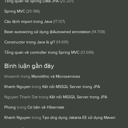
Tổng quan về Spring Data JPA
(20.201)
Spring MVC
(20.186)
Câu lệnh import trong Java
(17.137)
Bean autowiring sử dụng @Autowired annotation
(14.708)
Constructor trong Java là gì?
(14.691)
Tổng quan về controller trong Spring MVC
(13.596)
Bình luận gần đây
khoannh
trong
Monolithic và Microservices
Khanh Nguyen
trong
Kết nối MSSQL Server trong JPA
Nguyen Thanh Dat
trong
Kết nối MSSQL Server trong JPA
Phong
trong
Cơ bản về Hibernate
Khanh Nguyen
trong
Tạo ứng dụng Jakarta EE sử dụng Maven