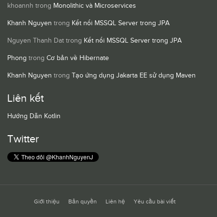
khoannh
trong
Monolithic và Microservices
Khanh Nguyen
trong
Kết nối MSSQL Server trong JPA
Nguyen Thanh Dat
trong
Kết nối MSSQL Server trong JPA
Phong
trong
Cơ bản về Hibernate
Khanh Nguyen
trong
Tạo ứng dụng Jakarta EE sử dụng Maven
Liên kết
Hướng Dẫn Kotlin
Twitter
Giới thiệu
Bản quyền
Liên hệ
Yêu cầu bài viết