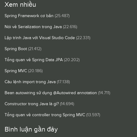
Xem nhiều
Spring Framework cơ bản
(25.487)
Nói về Serialization trong Java
(22.616)
Lập trình Java với Visual Studio Code
(22.331)
Spring Boot
(21.412)
Tổng quan về Spring Data JPA
(20.202)
Spring MVC
(20.186)
Câu lệnh import trong Java
(17.138)
Bean autowiring sử dụng @Autowired annotation
(14.711)
Constructor trong Java là gì?
(14.694)
Tổng quan về controller trong Spring MVC
(13.597)
Bình luận gần đây