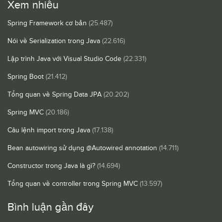
Xem nhiều
Spring Framework cơ bản
(25.487)
Nói về Serialization trong Java
(22.616)
Lập trình Java với Visual Studio Code
(22.331)
Spring Boot
(21.412)
Tổng quan về Spring Data JPA
(20.202)
Spring MVC
(20.186)
Câu lệnh import trong Java
(17.138)
Bean autowiring sử dụng @Autowired annotation
(14.711)
Constructor trong Java là gì?
(14.694)
Tổng quan về controller trong Spring MVC
(13.597)
Bình luận gần đây