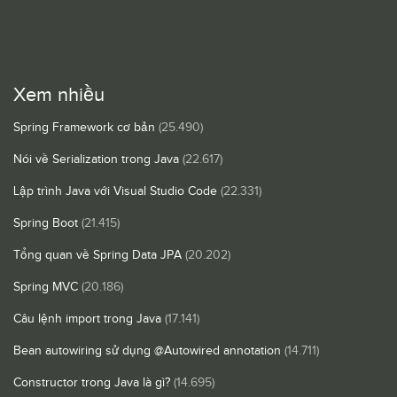
Xem nhiều
Spring Framework cơ bản
(25.490)
Nói về Serialization trong Java
(22.617)
Lập trình Java với Visual Studio Code
(22.331)
Spring Boot
(21.415)
Tổng quan về Spring Data JPA
(20.202)
Spring MVC
(20.186)
Câu lệnh import trong Java
(17.141)
Bean autowiring sử dụng @Autowired annotation
(14.711)
Constructor trong Java là gì?
(14.695)