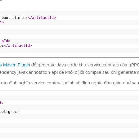
-boot-starter
</artifactId>
n>
upId>
pi
</artifactId>
rs Maven Plugin
để generate Java code cho service contract của gRP
ndency javax.annotation-api để khỏi bị lỗi compile sau khi generate 
roto định nghĩa service contract, mình sẽ định nghĩa đơn giản như sau
e
;
oot
.
grpc
;