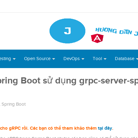
esting
Open Source
DevOps
Tool
Database
ring Boot sử dụng grpc-server-sp
,
Spring Boot
ợ cho gRPC rồi. Các bạn có thể tham khảo thêm
tại đây
.