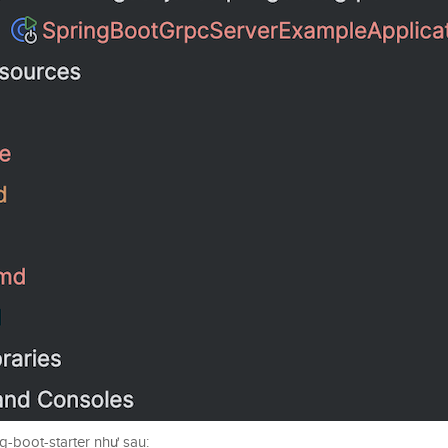
g-boot-starter như sau: