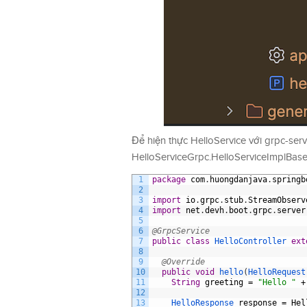
Để hiện thực HelloService với grpc-serv
HelloServiceGrpc.HelloServiceImplBase
1
package
com
.
huongdanjava
.
springb
2
3
import
io
.
grpc
.
stub
.
StreamObserv
4
import
net
.
devh
.
boot
.
grpc
.
server
5
6
@GrpcService
7
public
class
HelloController 
ext
8
9
@Override
10
public
void
hello
(
HelloRequest
11
String
greeting
=
"Hello "
+
12
13
HelloResponse 
response
=
Hel