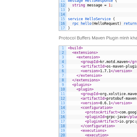
11
message
HelloResponse
{
12
string
message
=
1
;
13
}
14
15
service
HelloService
{
16
rpc 
hello
(
HelloRequest
)
return
17
}
Protocol Buffers Maven Plugin mình kha
1
<build>
2
<extensions>
3
<extension>
4
<groupId>
kr.motd.maven
</gr
5
<artifactId>
os-maven-plugi
6
<version>
1.7.1
</version>
7
</extension>
8
</extensions>
9
<plugins>
10
<plugin>
11
<groupId>
org.xolstice.mave
12
<artifactId>
protobuf-maven
13
<version>
0.6.1
</version>
14
<configuration>
15
<protocArtifact>
com.goog
16
<pluginId>
grpc-java
</plu
17
<pluginArtifact>
io.grpc:
18
</configuration>
19
<executions>
20
<execution>