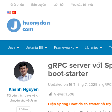
Giới thiệu
Bản quyền
Liên hệ
Yêu cầu bài viết
Java
Jakarta EE
Frameworks
Libraries
T
gRPC server với Sp
boot-starter
Updated on
16 Tháng 7, 2025
in
gRPC
Khanh Nguyen
Views:
1.506
Tôi yêu thích Java và chỉ
chuyên sâu về Java.
Hiện Spring Boot đã có starter hỗ tr
Follow