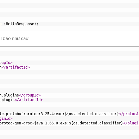
s
(
HelloResponse
)
;
i báo như sau:
oupId>
n
</artifactId>
n.plugins
</groupId>
-plugin
</artifactId>
le.protobuf:protoc:3.25.4:exe:${os.detected.classifier}
</protocA
ginId>
protoc-gen-grpc-java:1.66.0:exe:${os.detected.classifier}
</plugi