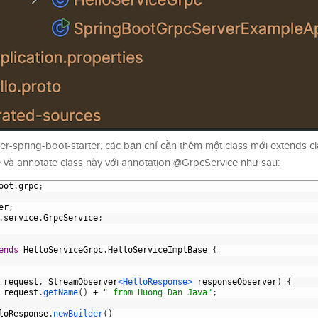
er-spring-boot-starter, các bạn chỉ cần thêm một class mới extends c
 và annotate class này với annotation @GrpcService như sau:
oot
.
grpc
;
er
;
.
service
.
GrpcService
;
ends
HelloServiceGrpc
.
HelloServiceImplBase
{
 
request
,
StreamObserver
<HelloResponse>
responseObserver
)
{
request
.
getName
(
)
+
" from Huong Dan Java"
;
loResponse
.
newBuilder
(
)