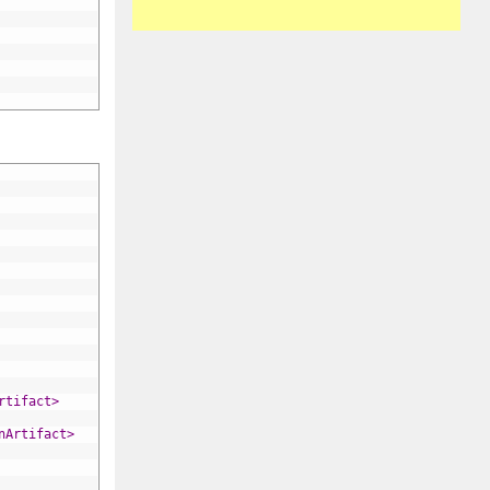
rtifact>
nArtifact>