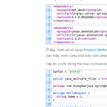
1
<dependency>
2
<groupId>
net.devh
</groupId>
3
<artifactId>
grpc-server-spring
4
<version>
3.1.0.RELEASE
</versio
5
</dependency>
6
7
<dependency>
8
<groupId>
javax.annotation
</gro
9
<artifactId>
javax.annotation-a
10
<version>
1.3.2
</version>
11
</dependency>
Ở đây, mình sẽ sử dụng
Protocol Buffe
bạn thấy, mình cũng khai báo luôn depe
Tập tin .proto trong thư mục src/main/p
1
syntax
=
"proto3"
;
2
3
option 
java_multiple_files
=
tru
4
5
package
com
.
huongdanjava
.
springb
6
7
message
HelloRequest
{
8
string
name
=
1
;
9
}
10