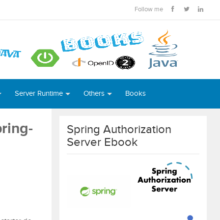
Follow me
Server Runtime
Others
Books
ring-
Spring Authorization
Server Ebook