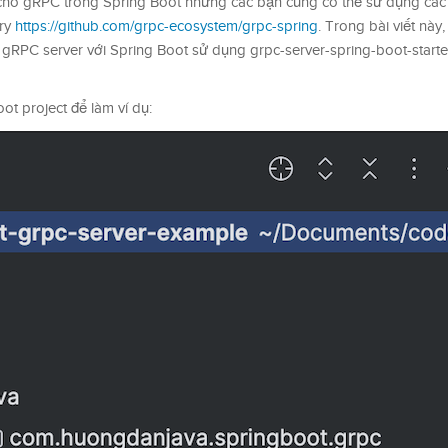
rợ cho gRPC trong Spring Boot nhưng các bạn cũng có thể sử dụng các 
ory
https://github.com/grpc-ecosystem/grpc-spring
. Trong bài viết này
RPC server với Spring Boot sử dụng grpc-server-spring-boot-starte
ot project để làm ví dụ: