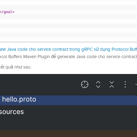
</goal>
ate Java code cho service contract trong gRPC sử dụng Protocol Buf
col Buffers Maven Plugin để generate Java code cho service contract
ết quả như sau: