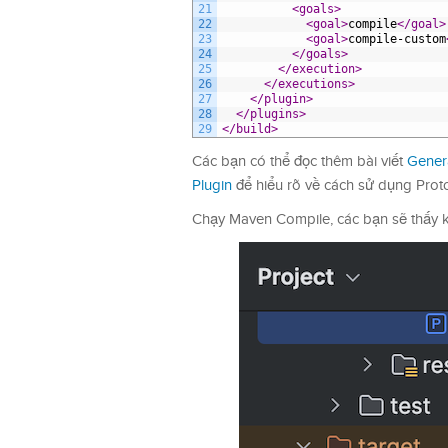
21
<goals>
22
<goal>
compile
</goal>
23
<goal>
compile-custom
24
</goals>
25
</execution>
26
</executions>
27
</plugin>
28
</plugins>
29
</build>
Các bạn có thể đọc thêm bài viết
Gener
Plugin
để hiểu rõ về cách sử dụng Proto
Chạy Maven Compile, các bạn sẽ thấy k