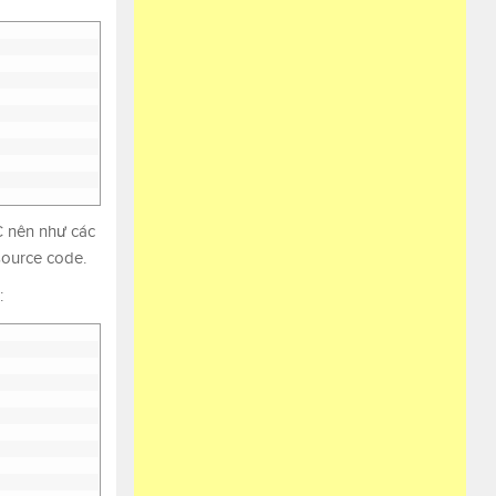
C nên như các
source code.
: