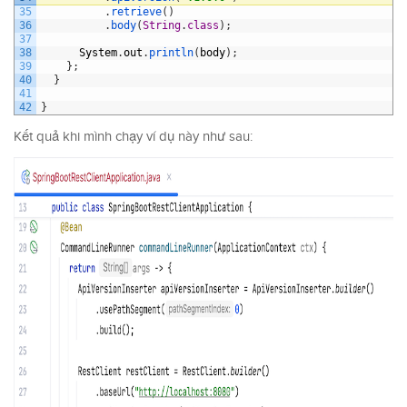
35
.
retrieve
(
)
36
.
body
(
String
.
class
)
;
37
38
System
.
out
.
println
(
body
)
;
39
}
;
40
}
41
42
}
Kết quả khi mình chạy ví dụ này như sau: