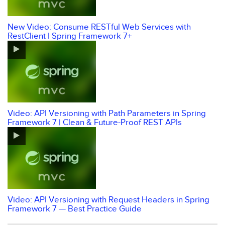
New Video: Consume RESTful Web Services with
RestClient | Spring Framework 7+
Video: API Versioning with Path Parameters in Spring
Framework 7 | Clean & Future-Proof REST APIs
Video: API Versioning with Request Headers in Spring
Framework 7 — Best Practice Guide