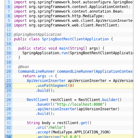
5
import
org
.
springframework
.
boot
.
autoconfigure
.
SpringBootA
6
import
org
.
springframework
.
context
.
ApplicationContext
;
7
import
org
.
springframework
.
context
.
annotation
.
Bean
;
8
import
org
.
springframework
.
http
.
MediaType
;
9
import
org
.
springframework
.
web
.
client
.
ApiVersionInserter
;
10
import
org
.
springframework
.
web
.
client
.
RestClient
;
11
12
@SpringBootApplication
13
public
class
SpringBootRestClientApplication
{
14
15
public
static
void
main
(
String
[
]
args
)
{
16
SpringApplication
.
run
(
SpringBootRestClientApplication
17
}
18
19
@Bean
20
CommandLineRunner 
commandLineRunner
(
ApplicationContext 
21
return
args
-
>
{
22
ApiVersionInserter 
apiVersionInserter
=
ApiVersionI
23
.
usePathSegment
(
0
)
24
.
build
(
)
;
25
26
RestClient 
restClient
=
RestClient
.
builder
(
)
27
.
baseUrl
(
"http://localhost:8080"
)
28
.
apiVersionInserter
(
apiVersionInserter
)
29
.
build
(
)
;
30
31
String
body
=
restClient
.
get
(
)
32
.
uri
(
"/hello"
)
33
.
accept
(
MediaType
.
APPLICATION_JSON
)
34
.
apiVersion
(
"v1.0.0"
)