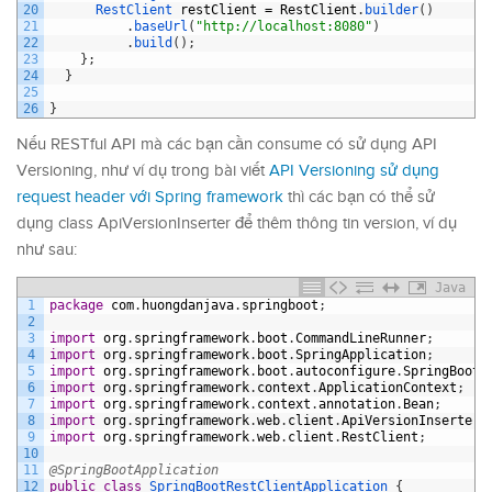
20
RestClient 
restClient
=
RestClient
.
builder
(
)
21
.
baseUrl
(
"http://localhost:8080"
)
22
.
build
(
)
;
23
}
;
24
}
25
26
}
Nếu RESTful API mà các bạn cần consume có sử dụng API
Versioning, như ví dụ trong bài viết
API Versioning sử dụng
request header với Spring framework
thì các bạn có thể sử
dụng class ApiVersionInserter để thêm thông tin version, ví dụ
như sau:
Java
1
package
com
.
huongdanjava
.
springboot
;
2
3
import
org
.
springframework
.
boot
.
CommandLineRunner
;
4
import
org
.
springframework
.
boot
.
SpringApplication
;
5
import
org
.
springframework
.
boot
.
autoconfigure
.
SpringBootA
6
import
org
.
springframework
.
context
.
ApplicationContext
;
7
import
org
.
springframework
.
context
.
annotation
.
Bean
;
8
import
org
.
springframework
.
web
.
client
.
ApiVersionInserter
;
9
import
org
.
springframework
.
web
.
client
.
RestClient
;
10
11
@SpringBootApplication
12
public
class
SpringBootRestClientApplication
{