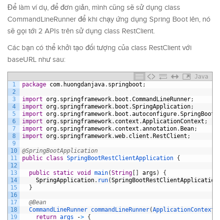
Để làm ví dụ, để đơn giản, mình cũng sẽ sử dụng class
CommandLineRunner để khi chạy ứng dụng Spring Boot lên, nó
sẽ gọi tới 2 APIs trên sử dụng class RestClient.
Các bạn có thể khởi tạo đối tượng của class RestClient với
baseURL như sau:
Java
1
package
com
.
huongdanjava
.
springboot
;
2
3
import
org
.
springframework
.
boot
.
CommandLineRunner
;
4
import
org
.
springframework
.
boot
.
SpringApplication
;
5
import
org
.
springframework
.
boot
.
autoconfigure
.
SpringBootA
6
import
org
.
springframework
.
context
.
ApplicationContext
;
7
import
org
.
springframework
.
context
.
annotation
.
Bean
;
8
import
org
.
springframework
.
web
.
client
.
RestClient
;
9
10
@SpringBootApplication
11
public
class
SpringBootRestClientApplication
{
12
13
public
static
void
main
(
String
[
]
args
)
{
14
SpringApplication
.
run
(
SpringBootRestClientApplication
15
}
16
17
@Bean
18
CommandLineRunner 
commandLineRunner
(
ApplicationContext 
19
return
args
-
>
{