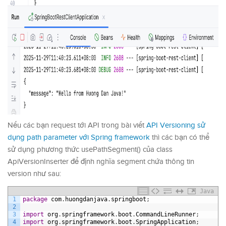
Nếu các bạn request tới API trong bài viết
API Versioning sử
dụng path parameter với Spring framework
thì các bạn có thể
sử dụng phương thức usePathSegment() của class
ApiVersionInserter để định nghĩa segment chứa thông tin
version như sau:
Java
1
package
com
.
huongdanjava
.
springboot
;
2
3
import
org
.
springframework
.
boot
.
CommandLineRunner
;
4
import
org
.
springframework
.
boot
.
SpringApplication
;