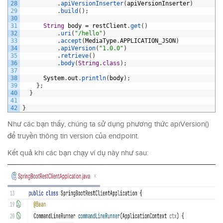
28
.
apiVersionInserter
(
apiVersionInserter
)
29
.
build
(
)
;
30
31
String
body
=
restClient
.
get
(
)
32
.
uri
(
"/hello"
)
33
.
accept
(
MediaType
.
APPLICATION_JSON
)
34
.
apiVersion
(
"1.0.0"
)
35
.
retrieve
(
)
36
.
body
(
String
.
class
)
;
37
38
System
.
out
.
println
(
body
)
;
39
}
;
40
}
41
42
}
Như các bạn thấy, chúng ta sử dụng phương thức apiVersion()
để truyền thông tin version của endpoint.
Kết quả khi các bạn chạy ví dụ này như sau: