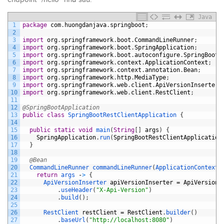
Java
1
package
com
.
huongdanjava
.
springboot
;
2
3
import
org
.
springframework
.
boot
.
CommandLineRunner
;
4
import
org
.
springframework
.
boot
.
SpringApplication
;
5
import
org
.
springframework
.
boot
.
autoconfigure
.
SpringBootA
6
import
org
.
springframework
.
context
.
ApplicationContext
;
7
import
org
.
springframework
.
context
.
annotation
.
Bean
;
8
import
org
.
springframework
.
http
.
MediaType
;
9
import
org
.
springframework
.
web
.
client
.
ApiVersionInserter
;
10
import
org
.
springframework
.
web
.
client
.
RestClient
;
11
12
@SpringBootApplication
13
public
class
SpringBootRestClientApplication
{
14
15
public
static
void
main
(
String
[
]
args
)
{
16
SpringApplication
.
run
(
SpringBootRestClientApplication
17
}
18
19
@Bean
20
CommandLineRunner 
commandLineRunner
(
ApplicationContext 
21
return
args
-
>
{
22
ApiVersionInserter 
apiVersionInserter
=
ApiVersionI
23
.
useHeader
(
"X-Api-Version"
)
24
.
build
(
)
;
25
26
RestClient 
restClient
=
RestClient
.
builder
(
)
27
.
baseUrl
(
"http://localhost:8080"
)