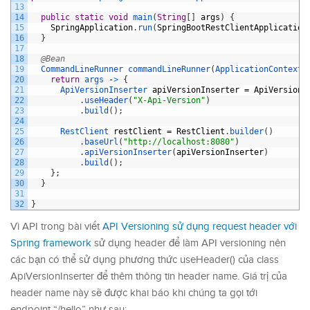
13
14
public
static
void
main
(
String
[
]
args
)
{
15
SpringApplication
.
run
(
SpringBootRestClientApplication
16
}
17
18
@Bean
19
CommandLineRunner 
commandLineRunner
(
ApplicationContext 
20
return
args
-
>
{
21
ApiVersionInserter 
apiVersionInserter
=
ApiVersionI
22
.
useHeader
(
"X-Api-Version"
)
23
.
build
(
)
;
24
25
RestClient 
restClient
=
RestClient
.
builder
(
)
26
.
baseUrl
(
"http://localhost:8080"
)
27
.
apiVersionInserter
(
apiVersionInserter
)
28
.
build
(
)
;
29
}
;
30
}
31
32
}
Vì API trong bài viết
API Versioning sử dụng request header với
Spring framework
sử dụng header để làm API versioning nên
các bạn có thể sử dụng phương thức useHeader() của class
ApiVersionInserter để thêm thông tin header name. Giá trị của
header name này sẽ được khai báo khi chúng ta gọi tới
endpoint “/hello” như sau: