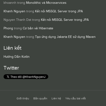
khoannh
trong
Monolithic và Microservices
Khanh Nguyen
trong
Kết nối MSSQL Server trong JPA
Nguyen Thanh Dat
trong
Kết nối MSSQL Server trong JPA
Phong
trong
Cơ bản về Hibernate
Khanh Nguyen
trong
Tạo ứng dụng Jakarta EE sử dụng Maven
Liên kết
Hướng Dẫn Kotlin
Twitter
Giới thiệu
Bản quyền
Liên hệ
Yêu cầu bài viết