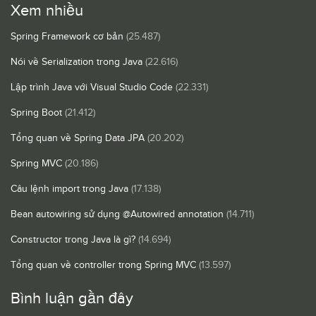
Xem nhiều
Spring Framework cơ bản
(25.487)
Nói về Serialization trong Java
(22.616)
Lập trình Java với Visual Studio Code
(22.331)
Spring Boot
(21.412)
Tổng quan về Spring Data JPA
(20.202)
Spring MVC
(20.186)
Câu lệnh import trong Java
(17.138)
Bean autowiring sử dụng @Autowired annotation
(14.711)
Constructor trong Java là gì?
(14.694)
Tổng quan về controller trong Spring MVC
(13.597)
Bình luận gần đây