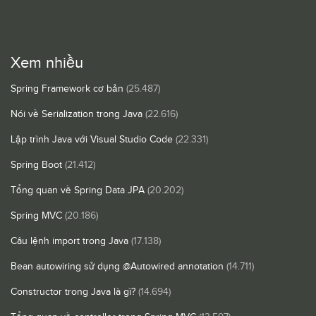
Xem nhiều
Spring Framework cơ bản
(25.487)
Nói về Serialization trong Java
(22.616)
Lập trình Java với Visual Studio Code
(22.331)
Spring Boot
(21.412)
Tổng quan về Spring Data JPA
(20.202)
Spring MVC
(20.186)
Câu lệnh import trong Java
(17.138)
Bean autowiring sử dụng @Autowired annotation
(14.711)
Constructor trong Java là gì?
(14.694)