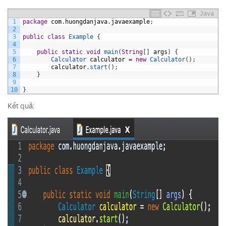
Java
1
package
com
.
huongdanjava
.
javaexample
;
2
3
public
class
Example
{
4
5
public
static
void
main
(
String
[
]
args
)
{
6
Calculator 
calculator
=
new
Calculator
(
)
;
7
calculator
.
start
(
)
;
8
}
9
10
}
Kết quả: