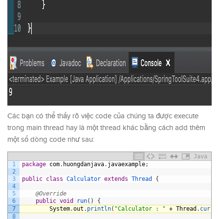
Các bạn có thể thấy rõ việc code của chúng ta được execute
trong main thread hay là một thread khác bằng cách add thêm
một số dòng code như sau:
Java
1
package
com
.
huongdanjava
.
javaexample
;
2
3
public
class
Calculator
extends
Thread
{
4
5
@Override
6
public
void
run
(
)
{
7
System
.
out
.
println
(
"Calculator : "
+
Thread
.
curre
8