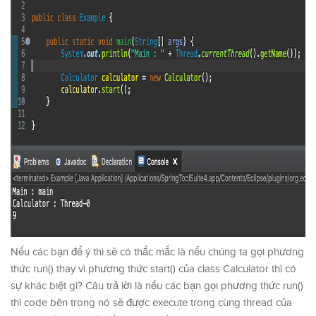
Nếu các bạn để ý thì sẽ có thắc mắc là nếu chúng ta gọi phương
thức run() thay vì phương thức start() của class Calculator thì có
sự khác biệt gì? Câu trả lời là nếu các bạn gọi phương thức run()
thì code bên trong nó sẽ được execute trong cùng thread của