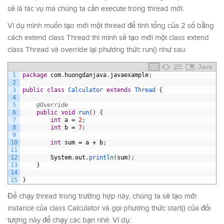
sẽ là tác vụ mà chúng ta cần execute trong thread mới.
Ví dụ mình muốn tạo mới một thread để tính tổng của 2 số bằng
cách extend class Thread thì mình sẽ tạo mới một class extend
class Thread và override lại phương thức run() như sau:
Java
1
package
com
.
huongdanjava
.
javaexample
;
2
3
public
class
Calculator
extends
Thread
{
4
5
@Override
6
public
void
run
(
)
{
7
int
a
=
2
;
8
int
b
=
7
;
9
10
int
sum
=
a
+
b
;
11
12
System
.
out
.
println
(
sum
)
;
13
}
14
15
}
Để chạy thread trong trường hợp này, chúng ta sẽ tạo mới
instance của class Calculator và gọi phương thức start() của đối
tượng này để chạy các bạn nhé. Ví dụ: