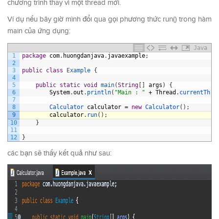
chương trình thay vì một thread mới.
Ví dụ nếu bây giờ mình đổi qua gọi phương thức run() trong hàm
main của ứng dụng:
Java
1
package
com
.
huongdanjava
.
javaexample
;
2
3
public
class
Example
{
4
5
public
static
void
main
(
String
[
]
args
)
{
6
System
.
out
.
println
(
"Main : "
+
Thread
.
currentThre
7
8
Calculator 
calculator
=
new
Calculator
(
)
;
9
calculator
.
run
(
)
;
10
}
11
12
}
các bạn sẽ thấy kết quả như sau: