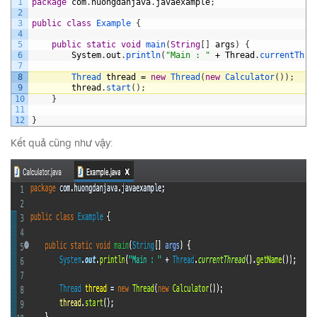
1
package
com
.
huongdanjava
.
javaexample
;
2
3
public
class
Example
{
4
5
public
static
void
main
(
String
[
]
args
)
{
6
System
.
out
.
println
(
"Main : "
+
Thread
.
currentThre
7
8
Thread 
thread
=
new
Thread
(
new
Calculator
(
)
)
;
9
thread
.
start
(
)
;
10
}
11
12
}
Kết quả cũng như vậy: