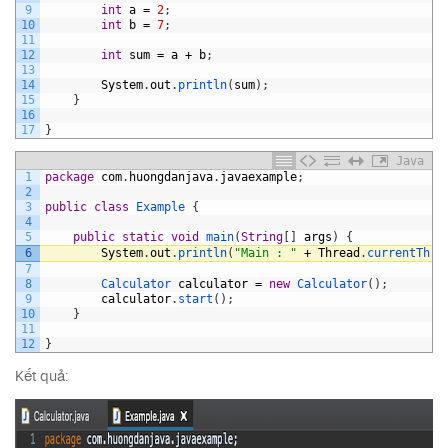
9
int
a
=
2
;
10
int
b
=
7
;
11
12
int
sum
=
a
+
b
;
13
14
System
.
out
.
println
(
sum
)
;
15
}
16
17
}
Java
1
package
com
.
huongdanjava
.
javaexample
;
2
3
public
class
Example
{
4
5
public
static
void
main
(
String
[
]
args
)
{
6
System
.
out
.
println
(
"Main : "
+
Thread
.
currentThre
7
8
Calculator 
calculator
=
new
Calculator
(
)
;
9
calculator
.
start
(
)
;
10
}
11
12
}
Kết quả: