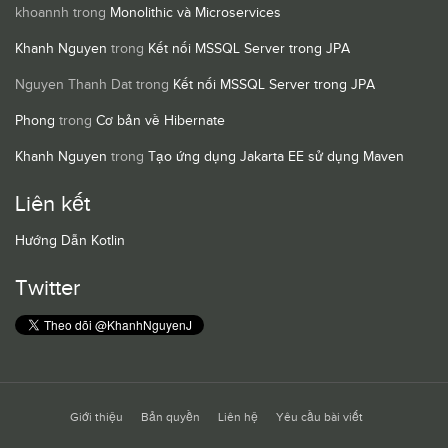
khoannh
trong
Monolithic và Microservices
Khanh Nguyen
trong
Kết nối MSSQL Server trong JPA
Nguyen Thanh Dat
trong
Kết nối MSSQL Server trong JPA
Phong
trong
Cơ bản về Hibernate
Khanh Nguyen
trong
Tạo ứng dụng Jakarta EE sử dụng Maven
Liên kết
Hướng Dẫn Kotlin
Twitter
Giới thiệu
Bản quyền
Liên hệ
Yêu cầu bài viết