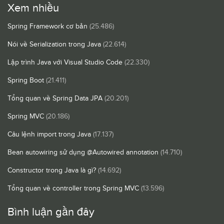
Xem nhiều
Spring Framework cơ bản
(25.486)
Nói về Serialization trong Java
(22.614)
Lập trình Java với Visual Studio Code
(22.330)
Spring Boot
(21.411)
Tổng quan về Spring Data JPA
(20.201)
Spring MVC
(20.186)
Câu lệnh import trong Java
(17.137)
Bean autowiring sử dụng @Autowired annotation
(14.710)
Constructor trong Java là gì?
(14.692)
Tổng quan về controller trong Spring MVC
(13.596)
Bình luận gần đây