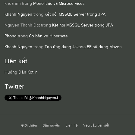
khoannh
trong
Monolithic và Microservices
Khanh Nguyen
trong
Kết nối MSSQL Server trong JPA
Nguyen Thanh Dat
trong
Kết nối MSSQL Server trong JPA
Phong
trong
Cơ bản về Hibernate
Khanh Nguyen
trong
Tạo ứng dụng Jakarta EE sử dụng Maven
Liên kết
Hướng Dẫn Kotlin
Twitter
Giới thiệu
Bản quyền
Liên hệ
Yêu cầu bài viết