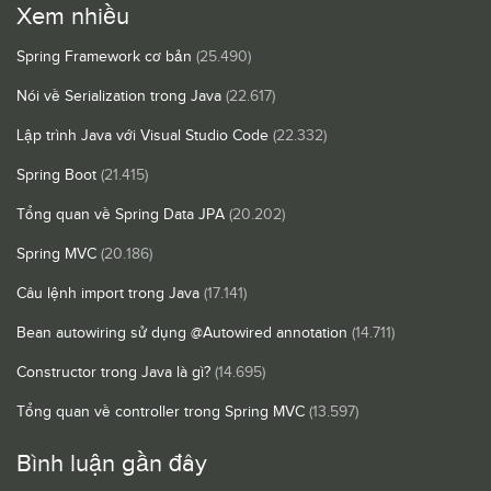
Xem nhiều
Spring Framework cơ bản
(25.490)
Nói về Serialization trong Java
(22.617)
Lập trình Java với Visual Studio Code
(22.332)
Spring Boot
(21.415)
Tổng quan về Spring Data JPA
(20.202)
Spring MVC
(20.186)
Câu lệnh import trong Java
(17.141)
Bean autowiring sử dụng @Autowired annotation
(14.711)
Constructor trong Java là gì?
(14.695)
Tổng quan về controller trong Spring MVC
(13.597)
Bình luận gần đây