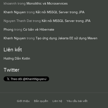
khoannh
trong
Monolithic và Microservices
Khanh Nguyen
trong
Kết nối MSSQL Server trong JPA
Nguyen Thanh Dat
trong
Kết nối MSSQL Server trong JPA
Phong
trong
Cơ bản về Hibernate
Khanh Nguyen
trong
Tạo ứng dụng Jakarta EE sử dụng Maven
Liên kết
Hướng Dẫn Kotlin
Twitter
Giới thiệu
Bản quyền
Liên hệ
Yêu cầu bài viết