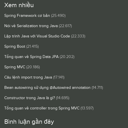
Xem nhiều
Spring Framework cơ bản
(25.490)
Nói về Serialization trong Java
(22.617)
Lập trình Java với Visual Studio Code
(22.333)
Spring Boot
(21.415)
Tổng quan về Spring Data JPA
(20.202)
Spring MVC
(20.186)
Câu lệnh import trong Java
(17.141)
Bean autowiring sử dụng @Autowired annotation
(14.711)
Constructor trong Java là gì?
(14.695)
Tổng quan về controller trong Spring MVC
(13.597)
Bình luận gần đây