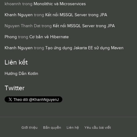
khoannh
trong
Monolithic và Microservices
Khanh Nguyen
trong
Kết nối MSSQL Server trong JPA
Nguyen Thanh Dat
trong
Kết nối MSSQL Server trong JPA
Phong
trong
Cơ bản về Hibernate
Khanh Nguyen
trong
Tạo ứng dụng Jakarta EE sử dụng Maven
Liên kết
Hướng Dẫn Kotlin
Twitter
Giới thiệu
Bản quyền
Liên hệ
Yêu cầu bài viết