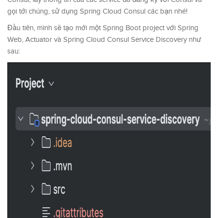
gọi tới chúng, sử dụng Spring Cloud Consul các bạn nhé!
Đầu tiên, mình sẽ tạo mới một Spring Boot project với Spring
Web, Actuator và Spring Cloud Consul Service Discovery như
sau: