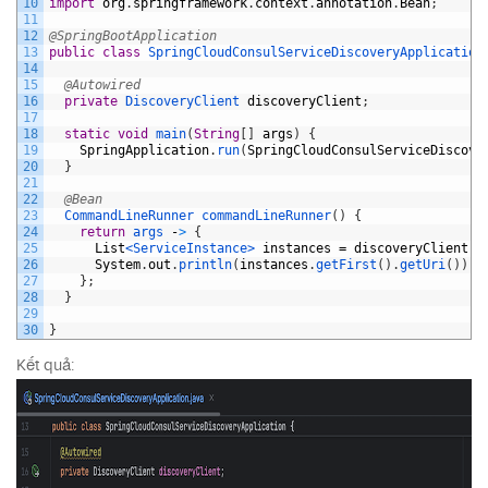
10
import
org
.
springframework
.
context
.
annotation
.
Bean
;
11
12
@SpringBootApplication
13
public
class
SpringCloudConsulServiceDiscoveryApplication
14
15
@Autowired
16
private
DiscoveryClient 
discoveryClient
;
17
18
static
void
main
(
String
[
]
args
)
{
19
SpringApplication
.
run
(
SpringCloudConsulServiceDiscove
20
}
21
22
@Bean
23
CommandLineRunner 
commandLineRunner
(
)
{
24
return
args
-
>
{
25
List
<ServiceInstance>
instances
=
discoveryClient
.
g
26
System
.
out
.
println
(
instances
.
getFirst
(
)
.
getUri
(
)
)
;
27
}
;
28
}
29
30
}
Kết quả: