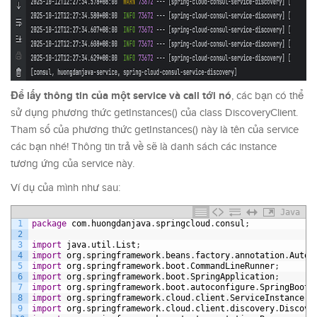
Để lấy thông tin của một service và call tới nó
, các bạn có thể
sử dụng phương thức getInstances() của class DiscoveryClient.
Tham số của phương thức getInstances() này là tên của service
các bạn nhé! Thông tin trả về sẽ là danh sách các instance
tương ứng của service này.
Ví dụ của mình như sau:
Java
1
package
com
.
huongdanjava
.
springcloud
.
consul
;
2
3
import
java
.
util
.
List
;
4
import
org
.
springframework
.
beans
.
factory
.
annotation
.
Autow
5
import
org
.
springframework
.
boot
.
CommandLineRunner
;
6
import
org
.
springframework
.
boot
.
SpringApplication
;
7
import
org
.
springframework
.
boot
.
autoconfigure
.
SpringBootA
8
import
org
.
springframework
.
cloud
.
client
.
ServiceInstance
;
9
import
org
.
springframework
.
cloud
.
client
.
discovery
.
Discove