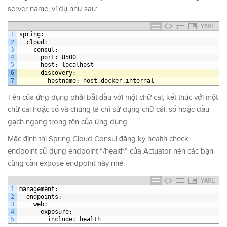
server name, ví dụ như sau:
YAML
1
spring
:
2
cloud
:
3
consul
:
4
port
: 8500
5
host
: localhost
6
discovery
:
7
hostname
: host.docker.internal
Tên của ứng dụng phải bắt đầu với một chữ cái, kết thúc với một
chữ cái hoặc số và chúng ta chỉ sử dụng chữ cái, số hoặc dầu
gạch ngang trong tên của ứng dụng.
Mặc định thì Spring Cloud Consul đăng ký health check
endpoint sử dụng endpoint “/health” của Actuator nên các bạn
cũng cần expose endpoint này nhé:
YAML
1
management
:
2
endpoints
:
3
web
:
4
exposure
:
5
include
: health