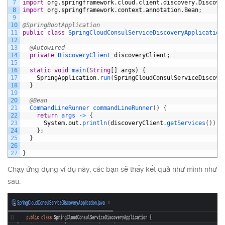
7
import
org
.
springframework
.
cloud
.
client
.
discovery
.
Discove
8
import
org
.
springframework
.
context
.
annotation
.
Bean
;
9
10
@SpringBootApplication
11
public
class
SpringCloudConsulServiceDiscoveryApplication
12
13
@Autowired
14
private
DiscoveryClient 
discoveryClient
;
15
16
static
void
main
(
String
[
]
args
)
{
17
SpringApplication
.
run
(
SpringCloudConsulServiceDiscove
18
}
19
20
@Bean
21
CommandLineRunner 
commandLineRunner
(
)
{
22
return
args
-
>
{
23
System
.
out
.
println
(
discoveryClient
.
getServices
(
)
)
;
24
}
;
25
}
26
27
}
Chạy ứng dụng ví dụ này, các bạn sẽ thấy kết quả như mình như
sau: