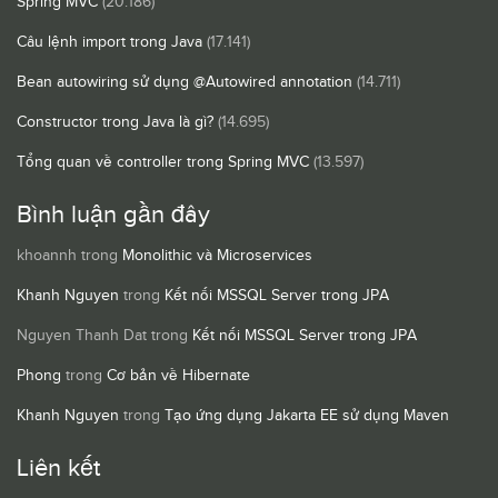
Spring MVC
(20.186)
Câu lệnh import trong Java
(17.141)
Bean autowiring sử dụng @Autowired annotation
(14.711)
Constructor trong Java là gì?
(14.695)
Tổng quan về controller trong Spring MVC
(13.597)
Bình luận gần đây
khoannh
trong
Monolithic và Microservices
Khanh Nguyen
trong
Kết nối MSSQL Server trong JPA
Nguyen Thanh Dat
trong
Kết nối MSSQL Server trong JPA
Phong
trong
Cơ bản về Hibernate
Khanh Nguyen
trong
Tạo ứng dụng Jakarta EE sử dụng Maven
Liên kết