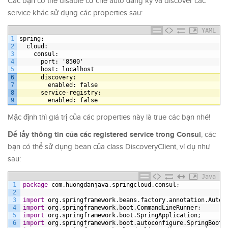
Các bạn có thể disable cơ chế auto đăng ký và discover các
service khác sử dụng các properties sau:
YAML
1
spring
:
2
cloud
:
3
consul
:
4
port
: '8500'
5
host
: localhost
6
discovery
:
7
enabled
: false
8
service-registry
:
9
enabled
: false
Mặc định thì giá trị của các properties này là true các bạn nhé!
Để lấy thông tin của các registered service trong Consul
, các
bạn có thể sử dụng bean của class DiscoveryClient, ví dụ như
sau:
Java
1
package
com
.
huongdanjava
.
springcloud
.
consul
;
2
3
import
org
.
springframework
.
beans
.
factory
.
annotation
.
Autow
4
import
org
.
springframework
.
boot
.
CommandLineRunner
;
5
import
org
.
springframework
.
boot
.
SpringApplication
;
6
import
org
.
springframework
.
boot
.
autoconfigure
.
SpringBootA