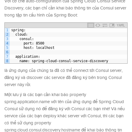
Với cơ chế auto-configuration của Spring Cloud Consul Service
Discovery, các bạn chỉ cần khai báo thông tin của Consul server
trong tập tin cấu hình của Spring Boot:
YAML
1
spring
:
2
cloud
:
3
consul
:
4
port
: 8500
5
host
: localhost
6
7
application
:
8
name
: spring-cloud-consul-service-discovery
là ứng dụng của chúng ta đã có thể connect tới Consul server,
đăng ký và discover các service đã đăng ký bên trong Consul
server này rồi.
Một lưu ý là các bạn cần khai báo property
spring.application.name với tên của ứng dụng để Spring Cloud
Consul sử dụng nó để đăng ký với Consul các bạn nhé! Và nếu
service của các bạn deploy khác server với Consul, thì các bạn
có thể sử dụng property
spring.cloud.consul.discovery.hostname để khai báo thông tin