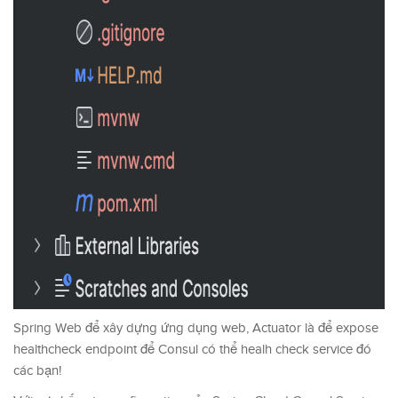
Spring Web để xây dựng ứng dụng web, Actuator là để expose
healthcheck endpoint để Consul có thể healh check service đó
các bạn!