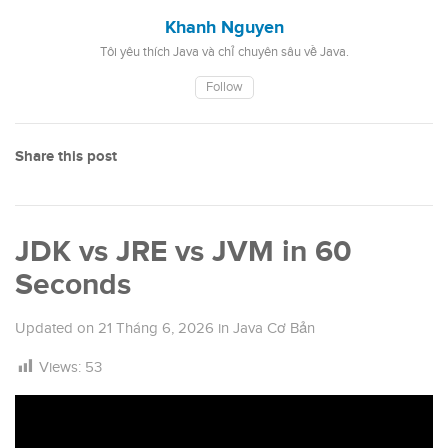
Khanh Nguyen
Tôi yêu thích Java và chỉ chuyên sâu về Java.
Follow
Share this post
JDK vs JRE vs JVM in 60
Seconds
Updated on
21 Tháng 6, 2026
in
Java Cơ Bản
Views:
53