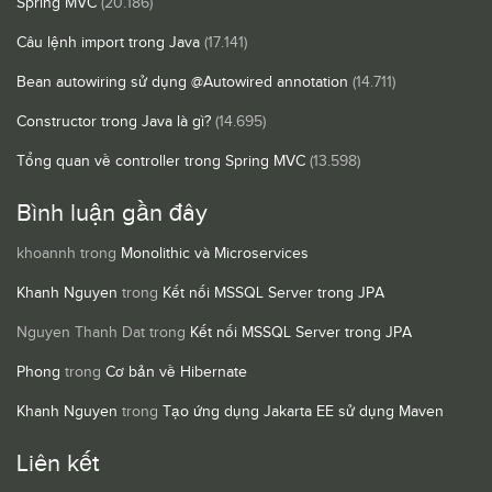
Spring MVC
(20.186)
Câu lệnh import trong Java
(17.141)
Bean autowiring sử dụng @Autowired annotation
(14.711)
Constructor trong Java là gì?
(14.695)
Tổng quan về controller trong Spring MVC
(13.598)
Bình luận gần đây
khoannh
trong
Monolithic và Microservices
Khanh Nguyen
trong
Kết nối MSSQL Server trong JPA
Nguyen Thanh Dat
trong
Kết nối MSSQL Server trong JPA
Phong
trong
Cơ bản về Hibernate
Khanh Nguyen
trong
Tạo ứng dụng Jakarta EE sử dụng Maven
Liên kết