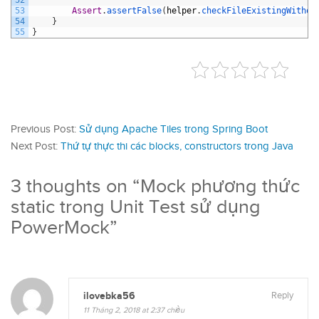
53
Assert
.
assertFalse
(
helper
.
checkFileExistingWithou
54
}
55
}
Previous Post:
Sử dụng Apache Tiles trong Spring Boot
Next Post:
Thứ tự thực thi các blocks, constructors trong Java
3 thoughts on “
Mock phương thức
static trong Unit Test sử dụng
PowerMock
”
ilovebka56
Reply
11 Tháng 2, 2018 at 2:37 chiều