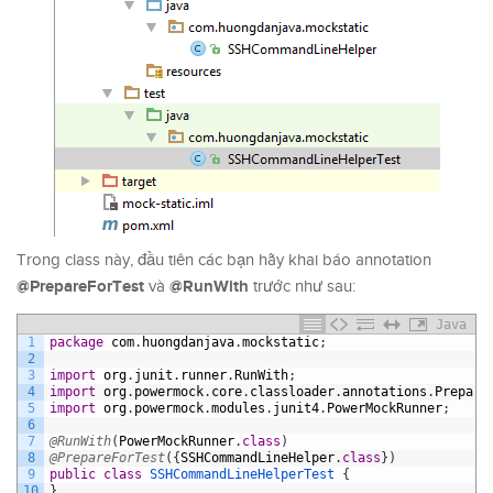
Trong class này, đầu tiên các bạn hãy khai báo annotation
@PrepareForTest
@RunWith
và
trước như sau:
Java
1
package
com
.
huongdanjava
.
mockstatic
;
2
3
import
org
.
junit
.
runner
.
RunWith
;
4
import
org
.
powermock
.
core
.
classloader
.
annotations
.
Prepare
5
import
org
.
powermock
.
modules
.
junit4
.
PowerMockRunner
;
6
7
@RunWith
(
PowerMockRunner
.
class
)
8
@PrepareForTest
(
{
SSHCommandLineHelper
.
class
}
)
9
public
class
SSHCommandLineHelperTest
{
10
}