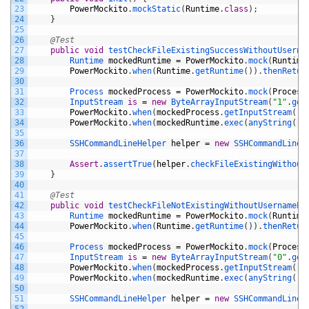
23
PowerMockito
.
mockStatic
(
Runtime
.
class
)
;
24
}
25
26
@Test
27
public
void
testCheckFileExistingSuccessWithoutUserna
28
Runtime 
mockedRuntime
=
PowerMockito
.
mock
(
Runtime
29
PowerMockito
.
when
(
Runtime
.
getRuntime
(
)
)
.
thenRetur
30
31
Process 
mockedProcess
=
PowerMockito
.
mock
(
Process
32
InputStream 
is
=
new
ByteArrayInputStream
(
"1"
.
get
33
PowerMockito
.
when
(
mockedProcess
.
getInputStream
(
)
)
34
PowerMockito
.
when
(
mockedRuntime
.
exec
(
anyString
(
)
)
35
36
SSHCommandLineHelper 
helper
=
new
SSHCommandLineH
37
38
Assert
.
assertTrue
(
helper
.
checkFileExistingWithout
39
}
40
41
@Test
42
public
void
testCheckFileNotExistingWithoutUsernamePa
43
Runtime 
mockedRuntime
=
PowerMockito
.
mock
(
Runtime
44
PowerMockito
.
when
(
Runtime
.
getRuntime
(
)
)
.
thenRetur
45
46
Process 
mockedProcess
=
PowerMockito
.
mock
(
Process
47
InputStream 
is
=
new
ByteArrayInputStream
(
"0"
.
get
48
PowerMockito
.
when
(
mockedProcess
.
getInputStream
(
)
)
49
PowerMockito
.
when
(
mockedRuntime
.
exec
(
anyString
(
)
)
50
51
SSHCommandLineHelper 
helper
=
new
SSHCommandLineH
52