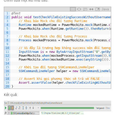
chỉnh sửa một xíu như sau:
Java
1
@Test
2
public
void
testCheckFileExistingSuccessWithoutUsernamePa
3
// Khai báo Mock cho đối tượng Runtime 
4
Runtime 
mockedRuntime
=
PowerMockito
.
mock
(
Runtime
.
cla
5
PowerMockito
.
when
(
Runtime
.
getRuntime
(
)
)
.
thenReturn
(
mo
6
7
// Khai báo Mock cho đối tượng Process
8
Process 
mockedProcess
=
PowerMockito
.
mock
(
Process
.
cla
9
10
// Vì đây là trường hợp không success nên đối tượng P
11
InputStream 
is
=
new
ByteArrayInputStream
(
"0"
.
getByte
12
PowerMockito
.
when
(
mockedProcess
.
getInputStream
(
)
)
.
the
13
PowerMockito
.
when
(
mockedRuntime
.
exec
(
anyString
(
)
)
)
.
th
14
15
// Khởi tạo đối tượng SSHCommandLineHelper
16
SSHCommandLineHelper 
helper
=
new
SSHCommandLineHelpe
17
18
// Assert khi gọi phương thức sẽ trả về FALSE
19
Assert
.
assertFalse
(
helper
.
checkFileExistingWithoutUse
20
}
Kết quả: