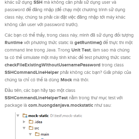
SSH
khác sử dụng
mà không cần phải sử dụng user và
password để đăng nhập (để chạy một chương trình sử dụng
class này, chúng ta phải cài đặt việc đăng nhập tới máy khác
không cần user với password trước).
Các bạn có thể thấy, trong class này, mình đã sử dụng đối tượng
Runtime
getRuntime()
với phương thức static là
để thực thi một
Unit Test
command line trong Java. Trong
, làm sao mà chúng
ta có thể simulate một máy tính khác để test phương thức static
checkFileExistingWithoutUsernamePassword
trong class
SSHCommandLineHelper
phải không các bạn? Giải pháp của
Mock
chúng ta chỉ có thể là dùng
mà thôi.
Đầu tiên, các bạn hãy tạo một class
SSHCommandLineHelperTest
nằm trong thư mục test với
com.huongdanjava.mockstatic
package là
như sau: