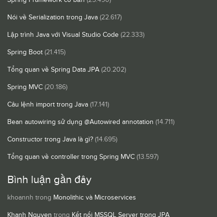
Nói về Serialization trong Java
(22.617)
Lập trình Java với Visual Studio Code
(22.333)
Spring Boot
(21.415)
Tổng quan về Spring Data JPA
(20.202)
Spring MVC
(20.186)
Câu lệnh import trong Java
(17.141)
Bean autowiring sử dụng @Autowired annotation
(14.711)
Constructor trong Java là gì?
(14.695)
Tổng quan về controller trong Spring MVC
(13.597)
Bình luận gần đây
khoannh
trong
Monolithic và Microservices
Khanh Nguyen
trong
Kết nối MSSQL Server trong JPA