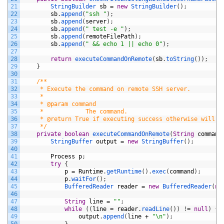
21
StringBuilder 
sb
=
new
StringBuilder
(
)
;
22
sb
.
append
(
"ssh "
)
;
23
sb
.
append
(
server
)
;
24
sb
.
append
(
" test -e "
)
;
25
sb
.
append
(
remoteFilePath
)
;
26
sb
.
append
(
" && echo 1 || echo 0"
)
;
27
28
return
executeCommandOnRemote
(
sb
.
toString
(
)
)
;
29
}
30
31
/**
32
     * Execute the command on remote SSH server.
33
     *
34
     * @param command
35
     *            The command.
36
     * @return True if executing success otherwise will f
37
     */
38
private
boolean
executeCommandOnRemote
(
String
command
39
StringBuffer 
output
=
new
StringBuffer
(
)
;
40
41
Process
p
;
42
try
{
43
p
=
Runtime
.
getRuntime
(
)
.
exec
(
command
)
;
44
p
.
waitFor
(
)
;
45
BufferedReader 
reader
=
new
BufferedReader
(
ne
46
47
String
line
=
""
;
48
while
(
(
line
=
reader
.
readLine
(
)
)
!
=
null
)
{
49
output
.
append
(
line
+
"\n"
)
;
50
}