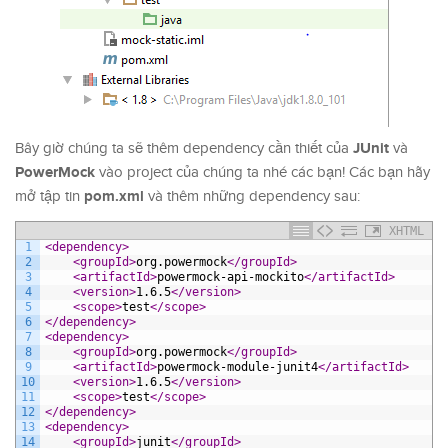
JUnit
Bây giờ chúng ta sẽ thêm dependency cần thiết của
và
PowerMock
vào project của chúng ta nhé các bạn! Các bạn hãy
pom.xml
mở tập tin
và thêm những dependency sau:
XHTML
1
<dependency>
2
<groupId>
org.powermock
</groupId>
3
<artifactId>
powermock-api-mockito
</artifactId>
4
<version>
1.6.5
</version>
5
<scope>
test
</scope>
6
</dependency>
7
<dependency>
8
<groupId>
org.powermock
</groupId>
9
<artifactId>
powermock-module-junit4
</artifactId>
10
<version>
1.6.5
</version>
11
<scope>
test
</scope>
12
</dependency>
13
<dependency>
14
<groupId>
junit
</groupId>