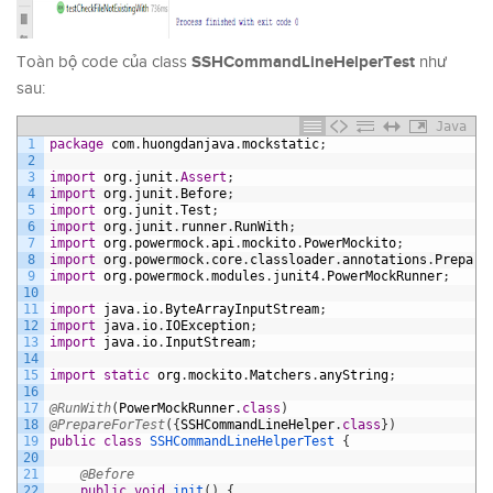
SSHCommandLineHelperTest
Toàn bộ code của class
như
sau:
Java
1
package
com
.
huongdanjava
.
mockstatic
;
2
3
import
org
.
junit
.
Assert
;
4
import
org
.
junit
.
Before
;
5
import
org
.
junit
.
Test
;
6
import
org
.
junit
.
runner
.
RunWith
;
7
import
org
.
powermock
.
api
.
mockito
.
PowerMockito
;
8
import
org
.
powermock
.
core
.
classloader
.
annotations
.
Prepare
9
import
org
.
powermock
.
modules
.
junit4
.
PowerMockRunner
;
10
11
import
java
.
io
.
ByteArrayInputStream
;
12
import
java
.
io
.
IOException
;
13
import
java
.
io
.
InputStream
;
14
15
import
static
org
.
mockito
.
Matchers
.
anyString
;
16
17
@RunWith
(
PowerMockRunner
.
class
)
18
@PrepareForTest
(
{
SSHCommandLineHelper
.
class
}
)
19
public
class
SSHCommandLineHelperTest
{
20
21
@Before
22
public
void
init
(
)
{