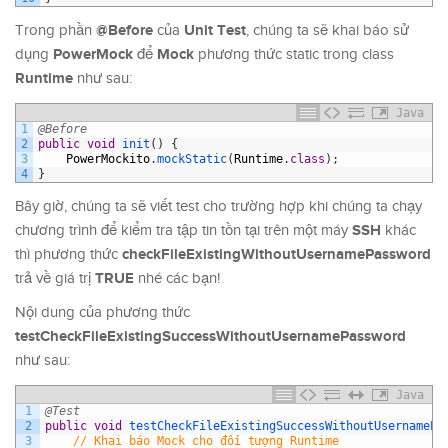
@Before
Unit Test
Trong phần
của
, chúng ta sẽ khai báo sử
PowerMock
Mock
dụng
để
phương thức static trong class
Runtime
như sau:
Java
1
@Before
2
public
void
init
(
)
{
3
PowerMockito
.
mockStatic
(
Runtime
.
class
)
;
4
}
Bây giờ, chúng ta sẽ viết test cho trường hợp khi chúng ta chạy
SSH
chương trình để kiểm tra tập tin tồn tại trên một máy
khác
checkFileExistingWithoutUsernamePassword
thì phương thức
TRUE
trả về giá trị
nhé các bạn!
Nội dung của phương thức
testCheckFileExistingSuccessWithoutUsernamePassword
như sau:
Java
1
@Test
2
public
void
testCheckFileExistingSuccessWithoutUsernamePa
3
// Khai báo Mock cho đối tượng Runtime 