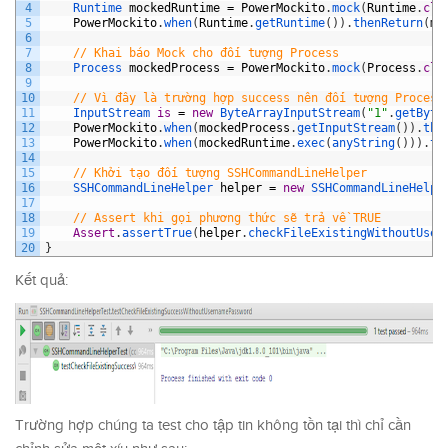
4
Runtime 
mockedRuntime
=
PowerMockito
.
mock
(
Runtime
.
cla
5
PowerMockito
.
when
(
Runtime
.
getRuntime
(
)
)
.
thenReturn
(
mo
6
7
// Khai báo Mock cho đối tượng Process
8
Process 
mockedProcess
=
PowerMockito
.
mock
(
Process
.
cla
9
10
// Vì đây là trường hợp success nên đối tượng Process
11
InputStream 
is
=
new
ByteArrayInputStream
(
"1"
.
getByte
12
PowerMockito
.
when
(
mockedProcess
.
getInputStream
(
)
)
.
the
13
PowerMockito
.
when
(
mockedRuntime
.
exec
(
anyString
(
)
)
)
.
th
14
15
// Khởi tạo đối tượng SSHCommandLineHelper
16
SSHCommandLineHelper 
helper
=
new
SSHCommandLineHelpe
17
18
// Assert khi gọi phương thức sẽ trả về TRUE
19
Assert
.
assertTrue
(
helper
.
checkFileExistingWithoutUser
20
}
Kết quả:
Trường hợp chúng ta test cho tập tin không tồn tại thì chỉ cần