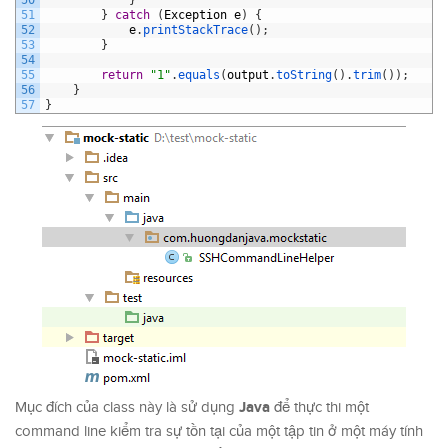
51
}
catch
(
Exception
e
)
{
52
e
.
printStackTrace
(
)
;
53
}
54
55
return
"1"
.
equals
(
output
.
toString
(
)
.
trim
(
)
)
;
56
}
57
}
Java
Mục đích của class này là sử dụng
để thực thi một
command line kiểm tra sự tồn tại của một tập tin ở một máy tính