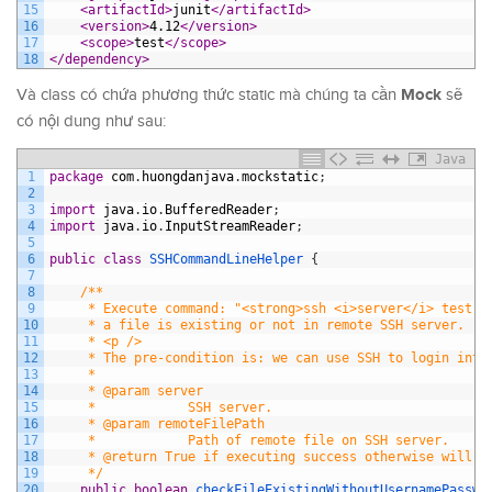
15
<artifactId>
junit
</artifactId>
16
<version>
4.12
</version>
17
<scope>
test
</scope>
18
</dependency>
Mock
Và class có chứa phương thức static mà chúng ta cần
sẽ
có nội dung như sau:
Java
1
package
com
.
huongdanjava
.
mockstatic
;
2
3
import
java
.
io
.
BufferedReader
;
4
import
java
.
io
.
InputStreamReader
;
5
6
public
class
SSHCommandLineHelper
{
7
8
/**
9
     * Execute command: "<strong>ssh <i>server</i> test -
10
     * a file is existing or not in remote SSH server.
11
     * <p />
12
     * The pre-condition is: we can use SSH to login into
13
     *
14
     * @param server
15
     *            SSH server.
16
     * @param remoteFilePath
17
     *            Path of remote file on SSH server.
18
     * @return True if executing success otherwise will f
19
     */
20
public
boolean
checkFileExistingWithoutUsernamePasswo