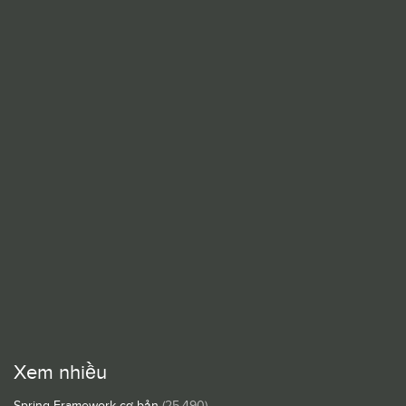
Xem nhiều
Spring Framework cơ bản
(25.490)