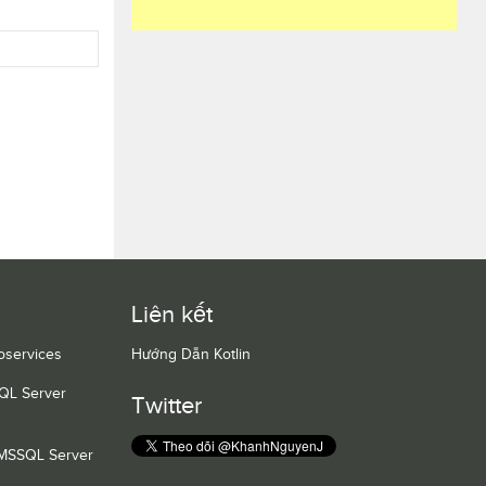
Liên kết
oservices
Hướng Dẫn Kotlin
QL Server
Twitter
 MSSQL Server