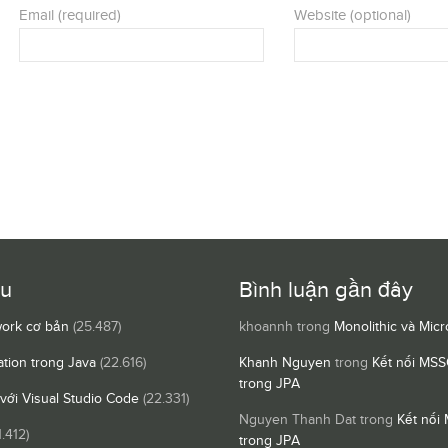
Email (required)
Website (optional)
ều
Bình luận gần đây
ork cơ bản
(25.487)
khoannh
trong
Monolithic và Micr
ation trong Java
(22.616)
Khanh Nguyen
trong
Kết nối MSS
trong JPA
 với Visual Studio Code
(22.331)
Nguyen Thanh Dat
trong
Kết nối
1.412)
trong JPA