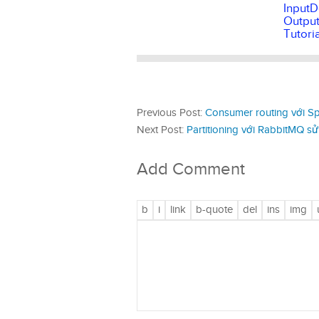
InputD
Output
Tutori
Previous Post:
Consumer routing với S
Next Post:
Partitioning với RabbitMQ s
Add Comment