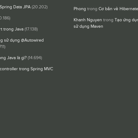
Spring Data JPA
(20.202)
Phong
trong
Cơ bản về Hibernat
0.186)
Khanh Nguyen
trong
Tạo ứng dụn
sử dụng Maven
t trong Java
(17.138)
ng sử dụng @Autowired
711)
ong Java là gì?
(14.694)
controller trong Spring MVC