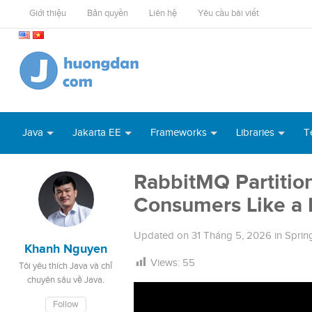
Giới thiệu
Bản quyền
Liên hệ
Yêu cầu bài viết
Java
Jakarta EE
Frameworks
Libraries
T
RabbitMQ Partition
Consumers Like a 
Updated on
31 Tháng 5, 2026
in
Sprin
Khanh Nguyen
Views:
55
Tôi yêu thích Java và chỉ
chuyên sâu về Java.
Follow