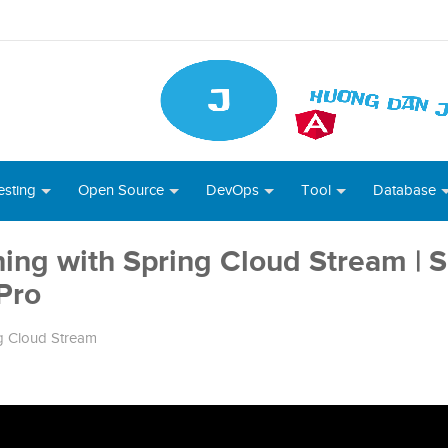
esting
Open Source
DevOps
Tool
Database
ing with Spring Cloud Stream | S
Pro
g Cloud Stream