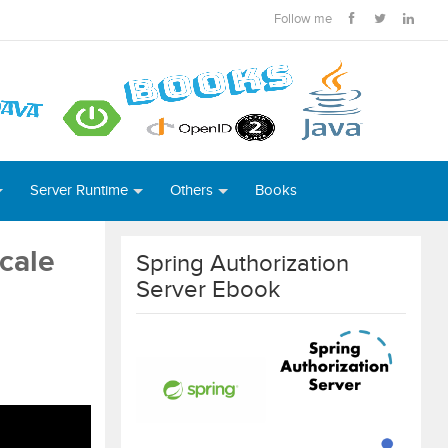
Follow me
Server Runtime
Others
Books
cale
Spring Authorization
Server Ebook