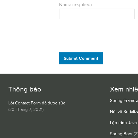
Name (required)
Submit Comment
Thông báo
Xem nhi
Spring Framew
Lỗi Contact Form đã được sửa
(
20 Tháng 7, 2021
)
Nói về Serializ
Lập trình Java
Spring Boot
(2