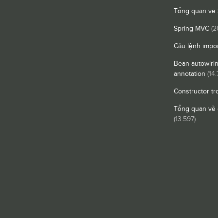
Tổng quan về 
Spring MVC
(2
Câu lệnh impor
Bean autowiri
annotation
(14.
Constructor tr
Tổng quan về 
(13.597)