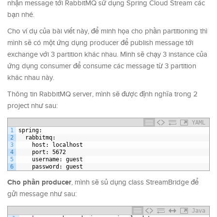
nhận message tới RabbitMQ sử dụng Spring Cloud Stream các
bạn nhé.
Cho ví dụ của bài viết này, để minh họa cho phần partitioning thì
mình sẽ có một ứng dụng producer để publish message tới
exchange với 3 partition khác nhau. Mình sẽ chạy 3 instance của
ứng dụng consumer để consume các message từ 3 partition
khác nhau này.
Thông tin RabbitMQ server, mình sẽ được định nghĩa trong 2
project như sau:
YAML
1
spring
:
2
rabbitmq
:
3
host
: localhost
4
port
: 5672
5
username
: guest
6
password
: guest
Cho phần producer
, mình sẽ sủ dụng class StreamBridge để
gửi message như sau:
Java