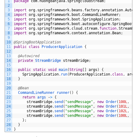
1
package
com
.
huongdanjava
.
springcloudstream
;
2
3
import
org
.
springframework
.
beans
.
factory
.
annotation
.
Autow
4
import
org
.
springframework
.
boot
.
CommandLineRunner
;
5
import
org
.
springframework
.
boot
.
SpringApplication
;
6
import
org
.
springframework
.
boot
.
autoconfigure
.
SpringBootA
7
import
org
.
springframework
.
cloud
.
stream
.
function
.
StreamBr
8
import
org
.
springframework
.
context
.
annotation
.
Bean
;
9
10
@SpringBootApplication
11
public
class
ProducerApplication
{
12
13
@Autowired
14
private
StreamBridge 
streamBridge
;
15
16
public
static
void
main
(
String
[
]
args
)
{
17
SpringApplication
.
run
(
ProducerApplication
.
class
,
args
18
}
19
20
@Bean
21
CommandLineRunner 
runner
(
)
{
22
return
args
-
>
{
23
streamBridge
.
send
(
"sendMessage"
,
new
Order
(
100L
,
"L
24
streamBridge
.
send
(
"sendMessage"
,
new
Order
(
101L
,
"P
25
streamBridge
.
send
(
"sendMessage"
,
new
Order
(
102L
,
"K
26
streamBridge
.
send
(
"sendMessage"
,
new
Order
(
100L
,
"M
27
}
;
28
}
29
}