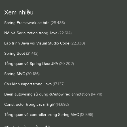
Xem nhiều
Spring Framework cơ bản
(25.486)
Nói về Serialization trong Java
(22.614)
Lập trình Java với Visual Studio Code
(22.330)
Spring Boot
(21.412)
Tổng quan về Spring Data JPA
(20.202)
Spring MVC
(20.186)
Câu lệnh import trong Java
(17.137)
Bean autowiring sử dụng @Autowired annotation
(14.711)
Constructor trong Java là gì?
(14.692)
Tổng quan về controller trong Spring MVC
(13.596)