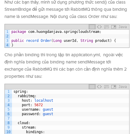
Như các bạn thấy, mình sử dụng phương thức send() của class
StreamBridge để gửi message tới RabbitMQ thông qua binding
name là sendMessage. Nội dung của class Order như sau:
Java
1
package
com
.
huongdanjava
.
springcloudstream
;
2
3
public
record 
Order
(
Long
userId
,
String
product
)
{
4
}
Cho phần binding thì trong tập tin application.yml, ngoài việc
định nghĩa binding của binding name sendMessage tới
exchange của RabbitMQ thì các bạn còn cần định nghĩa thêm 2
properties như sau:
Java
1
spring
:
2
rabbitmq
:
3
host
:
localhost
4
port
:
5672
5
username
:
guest
6
password
:
guest
7
8
cloud
:
9
stream
:
10
bindings
: