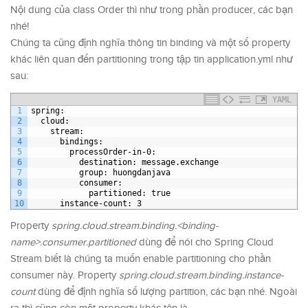
Nội dung của class Order thì như trong phần producer, các bạn
nhé!
Chúng ta cũng định nghĩa thông tin binding và một số property
khác liên quan đến partitioning trong tập tin application.yml như
sau:
YAML
1
spring
:
2
cloud
:
3
stream
:
4
bindings
:
5
processOrder-in-0
:
6
destination
: message.exchange
7
group
: huongdanjava
8
consumer
:
9
partitioned
: true
10
instance-count
: 3
Property
spring.cloud.stream.binding.<binding-
name>.consumer.partitioned
dùng để nói cho Spring Cloud
Stream biết là chúng ta muốn enable partitioning cho phần
consumer này. Property
spring.cloud.stream.binding.instance-
count
dùng để định nghĩa số lượng partition, các bạn nhé. Ngoài