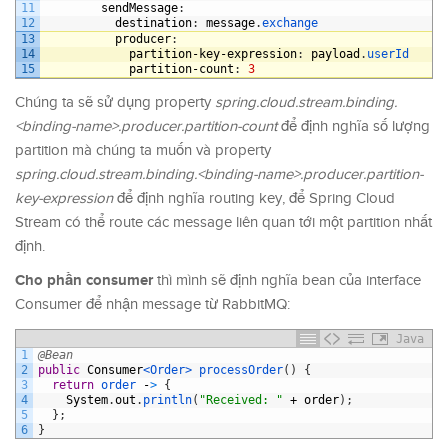
11
sendMessage
:
12
destination
:
message
.
exchange
13
producer
:
14
partition
-
key
-
expression
:
payload
.
userId
15
partition
-
count
:
3
Chúng ta sẽ sử dụng property
spring.cloud.stream.binding.
<binding-name>.producer.partition-count
để định nghĩa số lượng
partition mà chúng ta muốn và property
spring.cloud.stream.binding.<binding-name>.producer.partition-
key-expression
để định nghĩa routing key, để Spring Cloud
Stream có thể route các message liên quan tới một partition nhất
định.
Cho phần consumer
thì mình sẽ định nghĩa bean của interface
Consumer để nhận message từ RabbitMQ:
Java
1
@Bean
2
public
Consumer
<Order>
processOrder
(
)
{
3
return
order
-
>
{
4
System
.
out
.
println
(
"Received: "
+
order
)
;
5
}
;
6
}