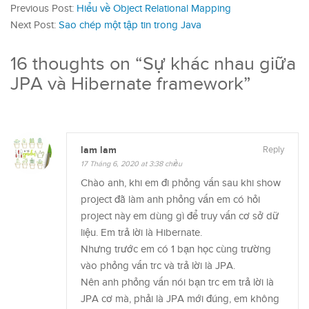
Previous Post:
Hiểu về Object Relational Mapping
Next Post:
Sao chép một tập tin trong Java
16 thoughts on “
Sự khác nhau giữa
JPA và Hibernate framework
”
lam lam
Reply
17 Tháng 6, 2020 at 3:38 chiều
Chào anh, khi em đi phỏng vấn sau khi show
project đã làm anh phỏng vấn em có hỏi
project này em dùng gì để truy vấn cơ sở dữ
liệu. Em trả lời là Hibernate.
Nhưng trước em có 1 bạn học cùng trường
vào phỏng vấn trc và trả lời là JPA.
Nên anh phỏng vấn nói bạn trc em trả lời là
JPA cơ mà, phải là JPA mới đúng, em không