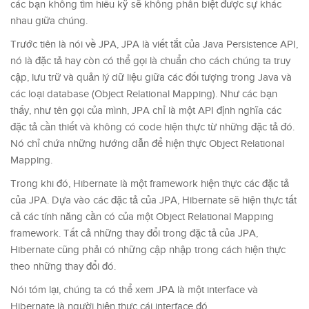
các bạn không tìm hiểu kỹ sẽ không phân biệt được sự khác
nhau giữa chúng.
Trước tiên là nói về JPA, JPA là viết tắt của Java Persistence API,
nó là đặc tả hay còn có thể gọi là chuẩn cho cách chúng ta truy
cập, lưu trữ và quản lý dữ liệu giữa các đối tượng trong Java và
các loại database (Object Relational Mapping). Như các bạn
thấy, như tên gọi của mình, JPA chỉ là một API định nghĩa các
đặc tả cần thiết và không có code hiện thực từ những đặc tả đó.
Nó chỉ chứa những hướng dẫn để hiện thực Object Relational
Mapping.
Trong khi đó, Hibernate là một framework hiện thực các đặc tả
của JPA. Dựa vào các đặc tả của JPA, Hibernate sẽ hiện thực tất
cả các tính năng cần có của một Object Relational Mapping
framework. Tất cả những thay đổi trong đặc tả của JPA,
Hibernate cũng phải có những cập nhập trong cách hiện thực
theo những thay đổi đó.
Nói tóm lại, chúng ta có thể xem JPA là một interface và
Hibernate là người hiện thực cái interface đó.