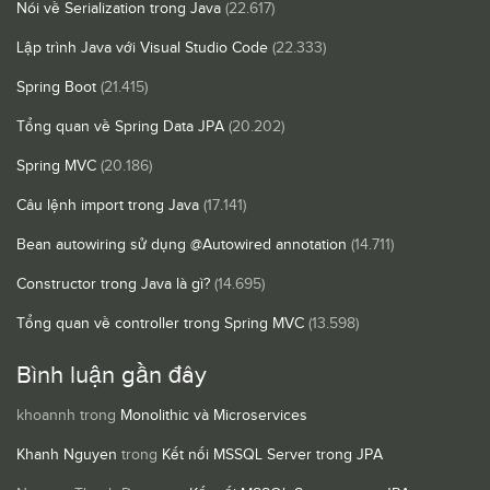
Nói về Serialization trong Java
(22.617)
Lập trình Java với Visual Studio Code
(22.333)
Spring Boot
(21.415)
Tổng quan về Spring Data JPA
(20.202)
Spring MVC
(20.186)
Câu lệnh import trong Java
(17.141)
Bean autowiring sử dụng @Autowired annotation
(14.711)
Constructor trong Java là gì?
(14.695)
Tổng quan về controller trong Spring MVC
(13.598)
Bình luận gần đây
khoannh
trong
Monolithic và Microservices
Khanh Nguyen
trong
Kết nối MSSQL Server trong JPA