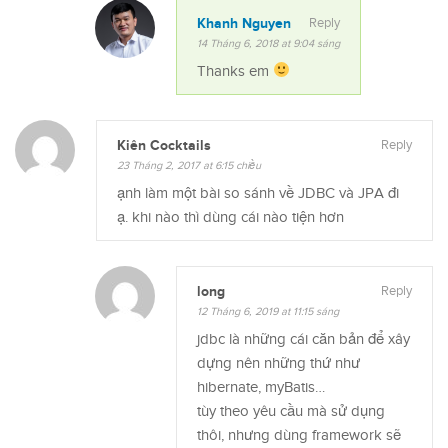
Khanh Nguyen
Reply
14 Tháng 6, 2018 at 9:04 sáng
Thanks em
Kiên Cocktails
Reply
23 Tháng 2, 2017 at 6:15 chiều
ạnh làm một bài so sánh về JDBC và JPA đi
ạ. khi nào thì dùng cái nào tiện hơn
long
Reply
12 Tháng 6, 2019 at 11:15 sáng
jdbc là những cái căn bản để xây
dựng nên những thứ như
hibernate, myBatis…
tùy theo yêu cầu mà sử dụng
thôi, nhưng dùng framework sẽ