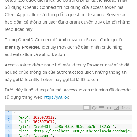
OAuth 2.0 được giới thiệu để bổ sung phần authentication này.
Sử dụng OpenID Connect thì nội dung của access token mà
Client Application sử dụng để request tới Resource Server sẽ
bao gồm cả thông tin user đang grant quyền truy cập tới những
resources này.
Trong OpenID Connect thì Authorization Server được gọi là
Identity Provider.
Identity Provider sẽ đảm nhận chức năng
authentication và authorization.
Access token được issue bởi một Identity Provider như mình đã
nói, sẽ chứa thông tin của authenticated user, những thông tin
này gọi là Identity Token hay gọi tắt là ID token.
Dưới đây là nội dung của một access token mà mình đã decode
sử dụng trang web
https://jwt.io/
:
Java
1
{
2
"exp"
:
1625973312
,
3
"iat"
:
1625973012
,
4
"jti"
:
"57e9401f-c98b-43a3-9b5e-eb7bff182a5f"
,
5
"iss"
:
"http://localhost:8080/auth/realms/huongdanjava"
6
"aud"
:
"account"
,