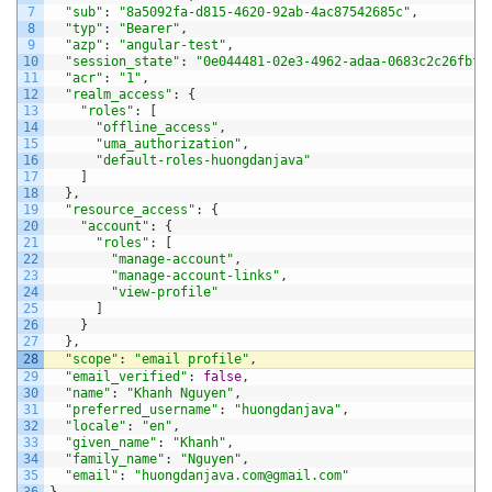
7
"sub"
:
"8a5092fa-d815-4620-92ab-4ac87542685c"
,
8
"typ"
:
"Bearer"
,
9
"azp"
:
"angular-test"
,
10
"session_state"
:
"0e044481-02e3-4962-adaa-0683c2c26fbf"
11
"acr"
:
"1"
,
12
"realm_access"
:
{
13
"roles"
:
[
14
"offline_access"
,
15
"uma_authorization"
,
16
"default-roles-huongdanjava"
17
]
18
}
,
19
"resource_access"
:
{
20
"account"
:
{
21
"roles"
:
[
22
"manage-account"
,
23
"manage-account-links"
,
24
"view-profile"
25
]
26
}
27
}
,
28
"scope"
:
"email profile"
,
29
"email_verified"
:
false
,
30
"name"
:
"Khanh Nguyen"
,
31
"preferred_username"
:
"huongdanjava"
,
32
"locale"
:
"en"
,
33
"given_name"
:
"Khanh"
,
34
"family_name"
:
"Nguyen"
,
35
"email"
:
"huongdanjava.com@gmail.com"
36
}