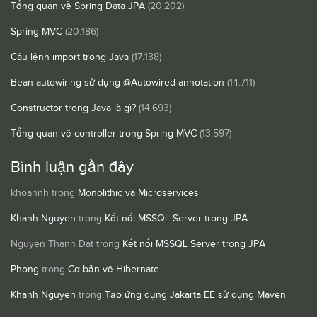
Tổng quan về Spring Data JPA
(20.202)
Spring MVC
(20.186)
Câu lệnh import trong Java
(17.138)
Bean autowiring sử dụng @Autowired annotation
(14.711)
Constructor trong Java là gì?
(14.693)
Tổng quan về controller trong Spring MVC
(13.597)
Bình luận gần đây
khoannh
trong
Monolithic và Microservices
Khanh Nguyen
trong
Kết nối MSSQL Server trong JPA
Nguyen Thanh Dat
trong
Kết nối MSSQL Server trong JPA
Phong
trong
Cơ bản về Hibernate
Khanh Nguyen
trong
Tạo ứng dụng Jakarta EE sử dụng Maven