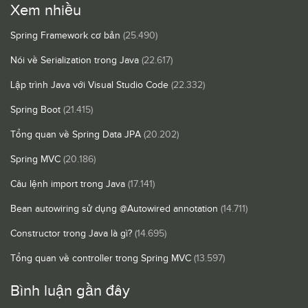
Xem nhiều
Spring Framework cơ bản
(25.490)
Nói về Serialization trong Java
(22.617)
Lập trình Java với Visual Studio Code
(22.332)
Spring Boot
(21.415)
Tổng quan về Spring Data JPA
(20.202)
Spring MVC
(20.186)
Câu lệnh import trong Java
(17.141)
Bean autowiring sử dụng @Autowired annotation
(14.711)
Constructor trong Java là gì?
(14.695)
Tổng quan về controller trong Spring MVC
(13.597)
Bình luận gần đây