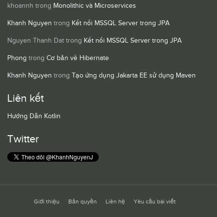
khoannh
trong
Monolithic và Microservices
Khanh Nguyen
trong
Kết nối MSSQL Server trong JPA
Nguyen Thanh Dat
trong
Kết nối MSSQL Server trong JPA
Phong
trong
Cơ bản về Hibernate
Khanh Nguyen
trong
Tạo ứng dụng Jakarta EE sử dụng Maven
Liên kết
Hướng Dẫn Kotlin
Twitter
Giới thiệu
Bản quyền
Liên hệ
Yêu cầu bài viết