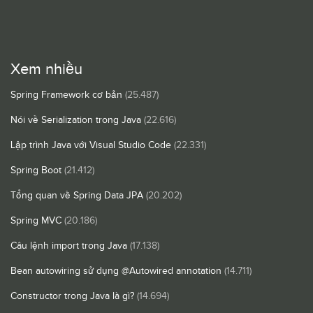
Xem nhiều
Spring Framework cơ bản
(25.487)
Nói về Serialization trong Java
(22.616)
Lập trình Java với Visual Studio Code
(22.331)
Spring Boot
(21.412)
Tổng quan về Spring Data JPA
(20.202)
Spring MVC
(20.186)
Câu lệnh import trong Java
(17.138)
Bean autowiring sử dụng @Autowired annotation
(14.711)
Constructor trong Java là gì?
(14.694)