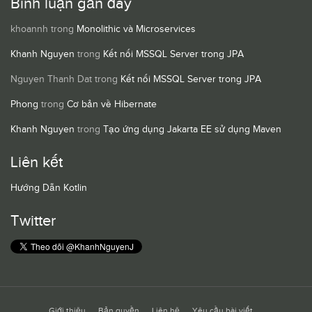
Bình luận gần đây
khoannh
trong
Monolithic và Microservices
Khanh Nguyen
trong
Kết nối MSSQL Server trong JPA
Nguyen Thanh Dat
trong
Kết nối MSSQL Server trong JPA
Phong
trong
Cơ bản về Hibernate
Khanh Nguyen
trong
Tạo ứng dụng Jakarta EE sử dụng Maven
Liên kết
Hướng Dẫn Kotlin
Twitter
Giới thiệu
Bản quyền
Liên hệ
Yêu cầu bài viết