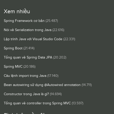
Xem nhiều
Spring Framework cơ bản
(25.487)
Nói về Serialization trong Java
(22.616)
Lập trình Java với Visual Studio Code
(22.331)
Spring Boot
(21.414)
Tổng quan về Spring Data JPA
(20.202)
Spring MVC
(20.186)
Câu lệnh import trong Java
(17.140)
Bean autowiring sử dụng @Autowired annotation
(14.711)
Constructor trong Java là gì?
(14.694)
Tổng quan về controller trong Spring MVC
(13.597)