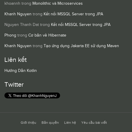
khoannh
trong
Monolithic và Microservices
Khanh Nguyen
trong
Kết nối MSSQL Server trong JPA
Nguyen Thanh Dat
trong
Kết nối MSSQL Server trong JPA
Phong
trong
Cơ bản về Hibernate
Khanh Nguyen
trong
Tạo ứng dụng Jakarta EE sử dụng Maven
Liên kết
Hướng Dẫn Kotlin
Twitter
Giới thiệu
Bản quyền
Liên hệ
Yêu cầu bài viết