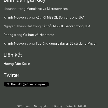
Bình luận gần đây
khoannh
trong
Monolithic và Microservices
Khanh Nguyen
trong
Kết nối MSSQL Server trong JPA
Nguyen Thanh Dat
trong
Kết nối MSSQL Server trong JPA
Phong
trong
Cơ bản về Hibernate
Khanh Nguyen
trong
Tạo ứng dụng Jakarta EE sử dụng Maven
Liên kết
Hướng Dẫn Kotlin
Twitter
Giới thiệu
Bản quyền
Liên hệ
Yêu cầu bài viết