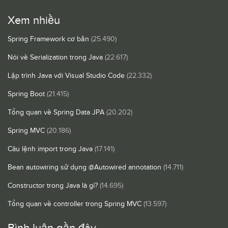
Xem nhiều
Spring Framework cơ bản
(25.490)
Nói về Serialization trong Java
(22.617)
Lập trình Java với Visual Studio Code
(22.332)
Spring Boot
(21.415)
Tổng quan về Spring Data JPA
(20.202)
Spring MVC
(20.186)
Câu lệnh import trong Java
(17.141)
Bean autowiring sử dụng @Autowired annotation
(14.711)
Constructor trong Java là gì?
(14.695)
Tổng quan về controller trong Spring MVC
(13.597)