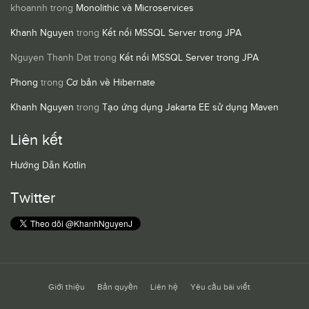
khoannh
trong
Monolithic và Microservices
Khanh Nguyen
trong
Kết nối MSSQL Server trong JPA
Nguyen Thanh Dat
trong
Kết nối MSSQL Server trong JPA
Phong
trong
Cơ bản về Hibernate
Khanh Nguyen
trong
Tạo ứng dụng Jakarta EE sử dụng Maven
Liên kết
Hướng Dẫn Kotlin
Twitter
Giới thiệu
Bản quyền
Liên hệ
Yêu cầu bài viết