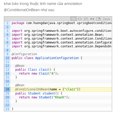
khai báo trong thuộc tính name của annotation
@ConditionalOnBean như sau:
Java
1
package
com
.
huongdanjava
.
springboot
.
springbootconditional
2
3
import
org
.
springframework
.
boot
.
autoconfigure
.
condition
.
C
4
import
org
.
springframework
.
context
.
annotation
.
Bean
;
5
import
org
.
springframework
.
context
.
annotation
.
Conditional
6
import
org
.
springframework
.
context
.
annotation
.
Configurati
7
import
org
.
springframework
.
context
.
annotation
.
DependsOn
;
8
9
@Configuration
10
public
class
ApplicationConfiguration
{
11
12
@Bean
13
public
Clazz 
clazz
(
)
{
14
return
new
Clazz
(
"A"
)
;
15
}
16
17
@Bean
18
@ConditionalOnBean
(
name
=
{
"clazz"
}
)
19
public
Student 
student
(
)
{
20
return
new
Student
(
"Khanh"
)
;
21
}
22
23
}