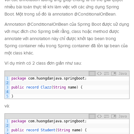
nhiều bài toán thực tế khi làm việc với các ứng dụng Spring
Boot. Một trong số đó là annotation @ConditionalOnBean.
Annotation @ConditionalOnBean của Spring Boot được sử dụng
với mục đích cho Spring biết rằng, class hoặc method được
annotate với annotation này chỉ được khởi tạo bean trong
Spring container nếu trong Spring container đã tồn tại bean của
một class khác.
Ví dụ mình có 2 class đơn giản như sau:
Java
1
package
com
.
huongdanjava
.
springboot
;
2
3
public
record 
Clazz
(
String
name
)
{
4
5
}
và:
Java
1
package
com
.
huongdanjava
.
springboot
;
2
3
public
record 
Student
(
String
name
)
{