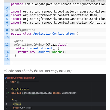
Java
1
package
com
.
huongdanjava
.
springboot
.
springbootconditional
2
3
import
org
.
springframework
.
boot
.
autoconfigure
.
condition
.
C
4
import
org
.
springframework
.
context
.
annotation
.
Bean
;
5
import
org
.
springframework
.
context
.
annotation
.
Conditional
6
import
org
.
springframework
.
context
.
annotation
.
Configurati
7
8
@Configuration
9
public
class
ApplicationConfiguration
{
10
11
@Bean
12
@ConditionalOnBean
(
Clazz
.
class
)
13
public
Student 
student
(
)
{
14
return
new
Student
(
"Khanh"
)
;
15
}
16
17
}
thì các bạn sẽ thấy lỗi sau khi chạy lại ví dụ: