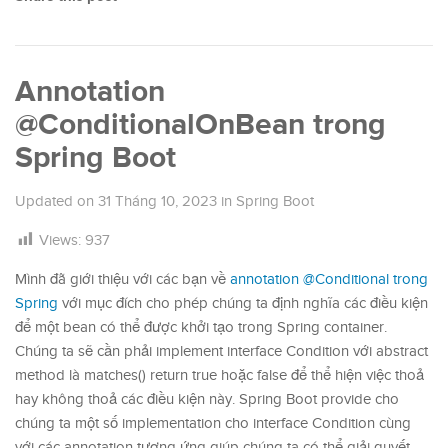
Annotation
@ConditionalOnBean trong
Spring Boot
Updated on
31 Tháng 10, 2023
in
Spring Boot
Views:
937
Mình đã giới thiệu với các bạn về
annotation @Conditional trong
Spring
với mục đích cho phép chúng ta định nghĩa các điều kiện
để một bean có thể được khởi tạo trong Spring container.
Chúng ta sẽ cần phải implement interface Condition với abstract
method là matches() return true hoặc false để thể hiện việc thoả
hay không thoả các điều kiện này. Spring Boot provide cho
chúng ta một số implementation cho interface Condition cùng
với các annotation tương ứng giúp chúng ta có thể giải quyết