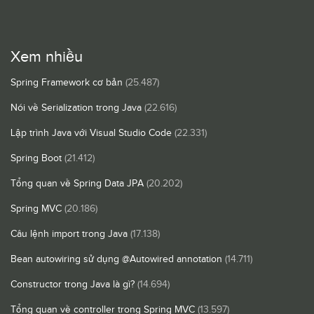
Xem nhiều
Spring Framework cơ bản
(25.487)
Nói về Serialization trong Java
(22.616)
Lập trình Java với Visual Studio Code
(22.331)
Spring Boot
(21.412)
Tổng quan về Spring Data JPA
(20.202)
Spring MVC
(20.186)
Câu lệnh import trong Java
(17.138)
Bean autowiring sử dụng @Autowired annotation
(14.711)
Constructor trong Java là gì?
(14.694)
Tổng quan về controller trong Spring MVC
(13.597)