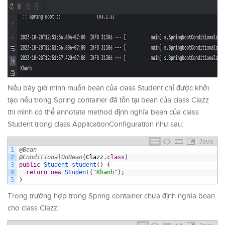
Nếu bây giờ mình muốn bean của class Student chỉ được khởi
tạo nếu trong Spring container đã tồn tại bean của class Clazz
thì mình có thể annotate method định nghĩa bean của class
Student trong class ApplicationConfiguration như sau:
Java
1
@Bean
2
@ConditionalOnBean
(
Clazz
.
class
)
3
public
Student 
student
(
)
{
4
return
new
Student
(
"Khanh"
)
;
5
}
Trong trường hợp trong Spring container chưa định nghĩa bean
cho class Clazz: