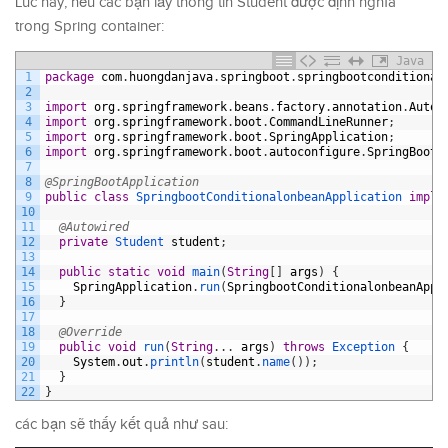
Lúc này, nếu các bạn lấy thông tin Student được định nghĩa
trong Spring container:
Java
1
package
com
.
huongdanjava
.
springboot
.
springbootconditional
2
3
import
org
.
springframework
.
beans
.
factory
.
annotation
.
Autow
4
import
org
.
springframework
.
boot
.
CommandLineRunner
;
5
import
org
.
springframework
.
boot
.
SpringApplication
;
6
import
org
.
springframework
.
boot
.
autoconfigure
.
SpringBootA
7
8
@SpringBootApplication
9
public
class
SpringbootConditionalonbeanApplication
imple
10
11
@Autowired
12
private
Student 
student
;
13
14
public
static
void
main
(
String
[
]
args
)
{
15
SpringApplication
.
run
(
SpringbootConditionalonbeanAppl
16
}
17
18
@Override
19
public
void
run
(
String
.
.
.
args
)
throws
Exception
{
20
System
.
out
.
println
(
student
.
name
(
)
)
;
21
}
22
}
các bạn sẽ thấy kết quả như sau: