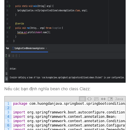
Nếu các bạn định nghĩa bean cho class Clazz:
Java
1
package
com
.
huongdanjava
.
springboot
.
springbootconditional
2
3
import
org
.
springframework
.
boot
.
autoconfigure
.
condition
.
C
4
import
org
.
springframework
.
context
.
annotation
.
Bean
;
5
import
org
.
springframework
.
context
.
annotation
.
Conditional
6
import
org
.
springframework
.
context
.
annotation
.
Configurati
7
import
org
.
springframework
.
context
.
annotation
.
DependsOn
;