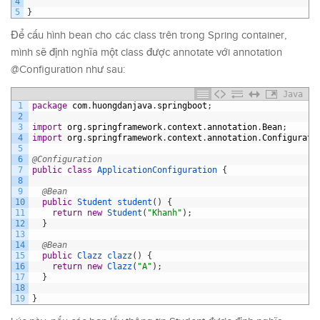
4
5
}
Để cấu hình bean cho các class trên trong Spring container,
mình sẽ định nghĩa một class được annotate với annotation
@Configuration như sau:
Java
1
package
com
.
huongdanjava
.
springboot
;
2
3
import
org
.
springframework
.
context
.
annotation
.
Bean
;
4
import
org
.
springframework
.
context
.
annotation
.
Configurati
5
6
@Configuration
7
public
class
ApplicationConfiguration
{
8
9
@Bean
10
public
Student 
student
(
)
{
11
return
new
Student
(
"Khanh"
)
;
12
}
13
14
@Bean
15
public
Clazz 
clazz
(
)
{
16
return
new
Clazz
(
"A"
)
;
17
}
18
19
}