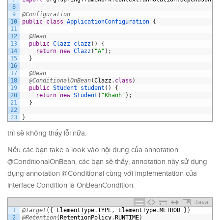
8
9
@Configuration
10
public
class
ApplicationConfiguration
{
11
12
@Bean
13
public
Clazz 
clazz
(
)
{
14
return
new
Clazz
(
"A"
)
;
15
}
16
17
@Bean
18
@ConditionalOnBean
(
Clazz
.
class
)
19
public
Student 
student
(
)
{
20
return
new
Student
(
"Khanh"
)
;
21
}
22
23
}
thì sẽ không thấy lỗi nữa.
Nếu các bạn take a look vào nội dung của annotation
@ConditionalOnBean, các bạn sẽ thấy, annotation này sử dụng
dụng annotation @Conditional cùng với implementation của
interface Condition là OnBeanCondition:
Java
1
@Target
(
{
ElementType
.
TYPE
,
ElementType
.
METHOD
}
)
2
@Retention
(
RetentionPolicy
.
RUNTIME
)