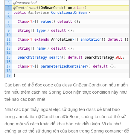
3
@Documented
4
@Conditional
(
OnBeanCondition
.
class
)
5
public
@interface
ConditionalOnBean
{
6
7
Class
<?
>
[
]
value
(
)
default
{
}
;
8
9
String
[
]
type
(
)
default
{
}
;
10
11
Class
<?
extends
Annotation
>
[
]
annotation
(
)
default
{
}
;
12
13
String
[
]
name
(
)
default
{
}
;
14
15
SearchStrategy 
search
(
)
default
SearchStrategy
.
ALL
;
16
17
Class
<?
>
[
]
parameterizedContainer
(
)
default
{
}
;
18
19
}
Các bạn có thể đọc code của class OnBeanCondition nếu muốn
tìm hiểu thêm cách mà Spring Boot hiện thực condition này như
thế nào các bạn nhé!
Như các bạn thấy, ngoài việc sử dụng tên class để khai báo
trong annotation @ConditionalOnBean, chúng ta còn có thể sử
dụng một số cách khác để khai báo các điều kiện. Ví dụ như
chúng ta có thể sử dụng tên của bean trong Spring container để