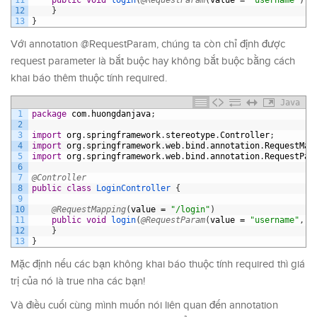
12
}
13
}
Với annotation @RequestParam, chúng ta còn chỉ định được
request parameter là bắt buộc hay không bắt buộc bằng cách
khai báo thêm thuộc tính required.
Java
1
package
com
.
huongdanjava
;
2
3
import
org
.
springframework
.
stereotype
.
Controller
;
4
import
org
.
springframework
.
web
.
bind
.
annotation
.
RequestMap
5
import
org
.
springframework
.
web
.
bind
.
annotation
.
RequestPar
6
7
@Controller
8
public
class
LoginController
{
9
10
@RequestMapping
(
value
=
"/login"
)
11
public
void
login
(
@RequestParam
(
value
=
"username"
,
r
12
}
13
}
Mặc định nếu các bạn không khai báo thuộc tính required thì giá
trị của nó là true nha các bạn!
Và điều cuối cùng mình muốn nói liên quan đến annotation