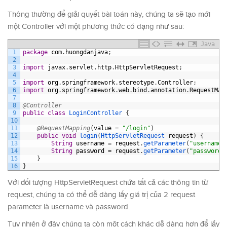
Thông thường để giải quyết bài toán này, chúng ta sẽ tạo mới
một Controller với một phương thức có dạng như sau:
Java
1
package
com
.
huongdanjava
;
2
3
import
javax
.
servlet
.
http
.
HttpServletRequest
;
4
5
import
org
.
springframework
.
stereotype
.
Controller
;
6
import
org
.
springframework
.
web
.
bind
.
annotation
.
RequestMap
7
8
@Controller
9
public
class
LoginController
{
10
11
@RequestMapping
(
value
=
"/login"
)
12
public
void
login
(
HttpServletRequest 
request
)
{
13
String
username
=
request
.
getParameter
(
"username"
14
String
password
=
request
.
getParameter
(
"password"
15
}
16
}
Với đối tượng HttpServletRequest chứa tất cả các thông tin từ
request, chúng ta có thể dễ dàng lấy giá trị của 2 request
parameter là username và password.
Tuy nhiên ở đây chúng ta còn một cách khác dễ dàng hơn để lấy