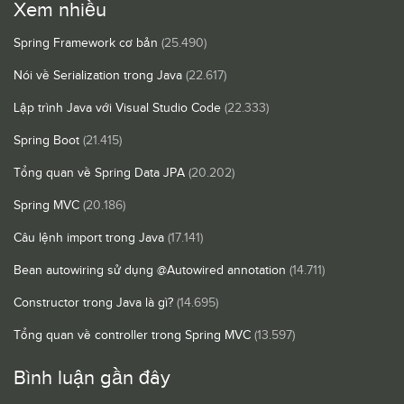
Xem nhiều
Spring Framework cơ bản
(25.490)
Nói về Serialization trong Java
(22.617)
Lập trình Java với Visual Studio Code
(22.333)
Spring Boot
(21.415)
Tổng quan về Spring Data JPA
(20.202)
Spring MVC
(20.186)
Câu lệnh import trong Java
(17.141)
Bean autowiring sử dụng @Autowired annotation
(14.711)
Constructor trong Java là gì?
(14.695)
Tổng quan về controller trong Spring MVC
(13.597)
Bình luận gần đây