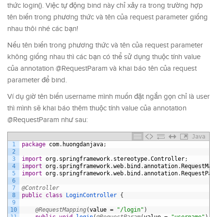
thức login(). Việc tự động bind này chỉ xảy ra trong trường hợp
tên biến trong phương thức và tên của request parameter giống
nhau thôi nhé các bạn!
Nếu tên biến trong phương thức và tên của request parameter
không giống nhau thì các bạn có thể sử dụng thuộc tính value
của annotation @RequestParam và khai báo tên của request
parameter để bind.
Ví dụ giờ tên biến username mình muốn đặt ngắn gọn chỉ là user
thì mình sẽ khai báo thêm thuộc tính value của annotation
@RequestParam như sau:
Java
1
package
com
.
huongdanjava
;
2
3
import
org
.
springframework
.
stereotype
.
Controller
;
4
import
org
.
springframework
.
web
.
bind
.
annotation
.
RequestMap
5
import
org
.
springframework
.
web
.
bind
.
annotation
.
RequestPar
6
7
@Controller
8
public
class
LoginController
{
9
10
@RequestMapping
(
value
=
"/login"
)
11
public
void
login
(
@RequestParam
(
value
=
"username"
)
S