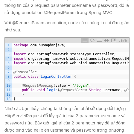
thông tin của 2 request parameter username và password, đó là
sử dụng annotation @RequestParam trong Spring MVC.
Với @RequestParam annotation, code của chúng ta chỉ đơn giản
như sau:
Java
1
package
com
.
huongdanjava
;
2
3
import
org
.
springframework
.
stereotype
.
Controller
;
4
import
org
.
springframework
.
web
.
bind
.
annotation
.
RequestMap
5
import
org
.
springframework
.
web
.
bind
.
annotation
.
RequestPar
6
7
@Controller
8
public
class
LoginController
{
9
10
@RequestMapping
(
value
=
"/login"
)
11
public
void
login
(
@RequestParam
String
username
,
@Req
12
}
13
}
Như các bạn thấy, chúng ta không cần phải sử dụng đối tượng
HttpServletRequest để lấy giá trị của 2 parameter username và
password nữa. Bây giờ, giá trị của 2 parameter này đã tự động
được bind vào hai biến username và password trong phương