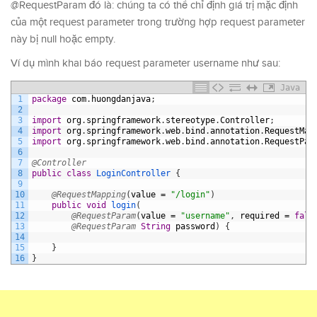
@RequestParam đó là: chúng ta có thể chỉ định giá trị mặc định
của một request parameter trong trường hợp request parameter
này bị null hoặc empty.
Ví dụ mình khai báo request parameter username như sau:
Java
1
package
com
.
huongdanjava
;
2
3
import
org
.
springframework
.
stereotype
.
Controller
;
4
import
org
.
springframework
.
web
.
bind
.
annotation
.
RequestMap
5
import
org
.
springframework
.
web
.
bind
.
annotation
.
RequestPar
6
7
@Controller
8
public
class
LoginController
{
9
10
@RequestMapping
(
value
=
"/login"
)
11
public
void
login
(
12
@RequestParam
(
value
=
"username"
,
required
=
fals
13
@RequestParam
String
password
)
{
14
15
}
16
}