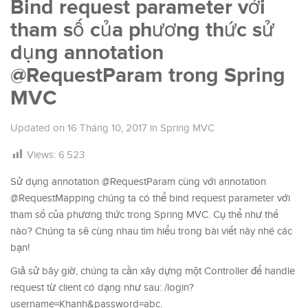
Bind request parameter với
tham số của phương thức sử
dụng annotation
@RequestParam trong Spring
MVC
Updated on
16 Tháng 10, 2017
in
Spring MVC
Views:
6.523
Sử dụng annotation @RequestParam cùng với annotation
@RequestMapping chúng ta có thể bind request parameter với
tham số của phương thức trong Spring MVC. Cụ thể như thế
nào? Chúng ta sẽ cùng nhau tìm hiểu trong bài viết này nhé các
bạn!
Giả sử bây giờ, chúng ta cần xây dựng một Controller để handle
request từ client có dạng như sau: /login?
username=Khanh&password=abc.