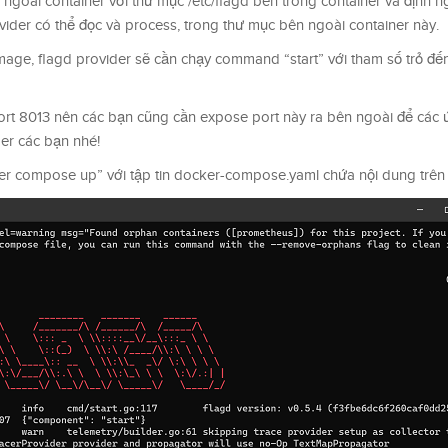
oài container với thư mục /etc/flagd bên trong container và định n
rovider có thể đọc và process, trong thư mục bên ngoài container này.
age, flagd provider sẽ cần chạy command “start” với tham số trỏ đến
 port 8013 nên các bạn cũng cần expose port này ra bên ngoài để các
der các bạn nhé!
r compose up” với tập tin docker-compose.yaml chứa nội dung trên