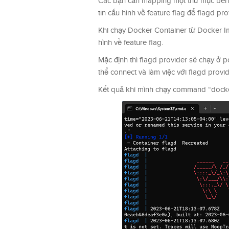
Các bạn cần mapping một thư mục bên ng
tin cấu hình về feature flag để flagd p
Khi chạy Docker Container từ Docker Im
hình về feature flag.
Mặc định thì flagd provider sẽ chạy ở
thể connect và làm việc với flagd provi
Kết quả khi mình chạy command “docke