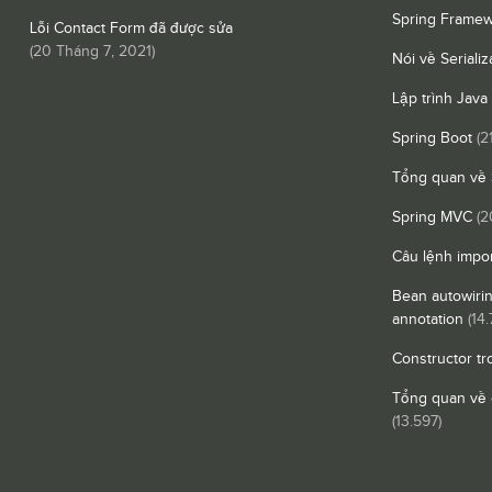
Spring Framew
Lỗi Contact Form đã được sửa
(
20 Tháng 7, 2021
)
Nói về Serializ
Lập trình Java
Spring Boot
(2
Tổng quan về 
Spring MVC
(2
Câu lệnh impor
Bean autowiri
annotation
(14.
Constructor tr
Tổng quan về 
(13.597)