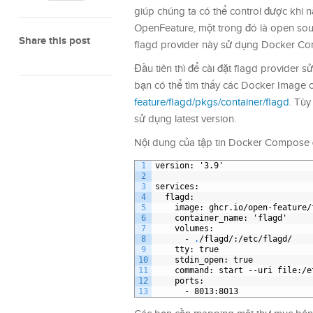
giúp chúng ta có thể control được khi n
OpenFeature, một trong đó là open sour
Share this post
flagd provider này sử dụng Docker Co
Đầu tiên thì để cài đặt flagd provide
bạn có thể tìm thấy các Docker Image c
feature/flagd/pkgs/container/flagd
. Tùy
sử dụng latest version.
Nội dung của tập tin Docker Compose đ
1
version
: '3.9'
2
3
services
:
4
flagd
:
5
image
: ghcr.io/open-feature/
6
container
_
name
: 'flagd'
7
volumes
:
8
-
.
/flagd/
:/etc/flagd/
9
tty
: true
10
stdin
_
open
: true
11
command
: start --uri file
:/e
12
ports
:
13
-
8013
:8013