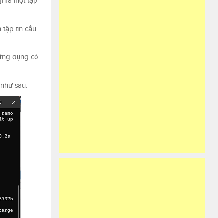
ghĩa một tập
 tập tin cấu
 ứng dụng có
 như sau: