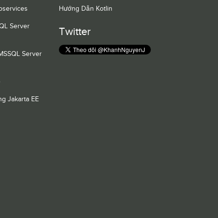
oservices
Hướng Dẫn Kotlin
QL Server
Twitter
 MSSQL Server
e
g Jakarta EE