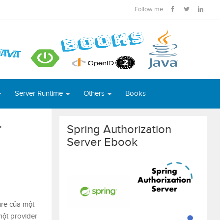
Follow me
Server Runtime
Others
Books
r
Spring Authorization
Server Ebook
ure của một
một provider