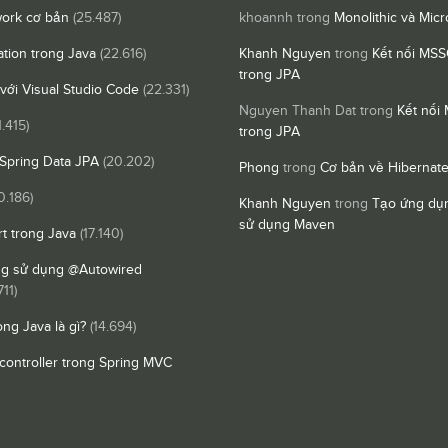
ork cơ bản
(25.487)
khoannh
trong
Monolithic và Micr
ation trong Java
(22.616)
Khanh Nguyen
trong
Kết nối MSS
trong JPA
 với Visual Studio Code
(22.331)
Nguyen Thanh Dat
trong
Kết nối
1.415)
trong JPA
Spring Data JPA
(20.202)
Phong
trong
Cơ bản về Hibernat
0.186)
Khanh Nguyen
trong
Tạo ứng dụn
sử dụng Maven
t trong Java
(17.140)
ng sử dụng @Autowired
711)
ong Java là gì?
(14.694)
controller trong Spring MVC