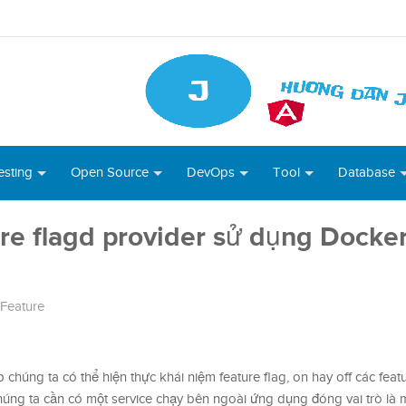
esting
Open Source
DevOps
Tool
Database
re flagd provider sử dụng Docke
Feature
chúng ta có thể hiện thực khái niệm feature flag, on hay off các feat
ng ta cần có một service chạy bên ngoài ứng dụng đóng vai trò là 