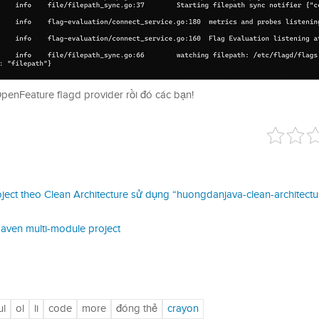
OpenFeature flagd provider rồi đó các bạn!
ject theo Clean Architecture sử dụng “huongdanjava-clean-architectu
ven multi-module project