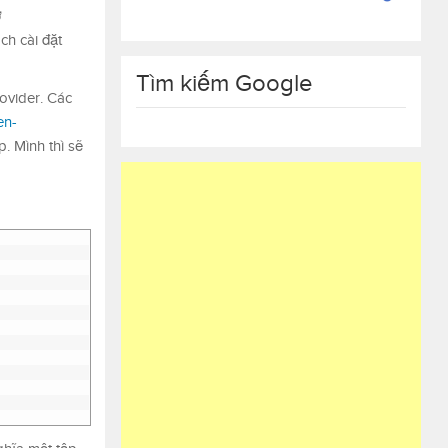
ợ
ch cài đặt
Tìm kiếm Google
ovider. Các
en-
. Mình thì sẽ