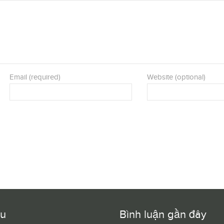
Email (required)
Website (optional)
ều
Bình luận gần đây