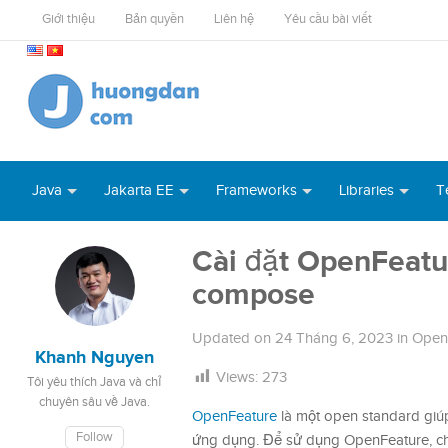
Giới thiệu
Bản quyền
Liên hệ
Yêu cầu bài viết
Java
Jakarta EE
Frameworks
Libraries
T
Cài đặt OpenFeatu
compose
Updated on
24 Tháng 6, 2023
in
Open
Khanh Nguyen
Views:
273
Tôi yêu thích Java và chỉ
chuyên sâu về Java.
OpenFeature
là một open standard giúp 
Follow
ứng dụng. Để sử dụng OpenFeature, chú