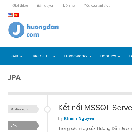
Giới thiệu
Bản quyền
Liên hệ
Yêu cầu bài viết
Java
Jakarta EE
Frameworks
Libraries
T
JPA
Kết nối MSSQL Serve
8 năm ago
Khanh Nguyen
by
JPA
Trong các ví dụ của Hướng Dẫn Java 