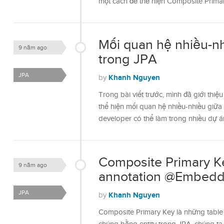
một cách để thể hiện Composite Prima
Mối quan hệ nhiều-nh
9 năm ago
trong JPA
JPA
Khanh Nguyen
by
Trong bài viết trước, mình đã giới th
thể hiện mối quan hệ nhiều-nhiều giữa
developer có thể làm trong nhiều dự 
Composite Primary Ke
9 năm ago
annotation @Embedd
JPA
Khanh Nguyen
by
Composite Primary Key là những table c