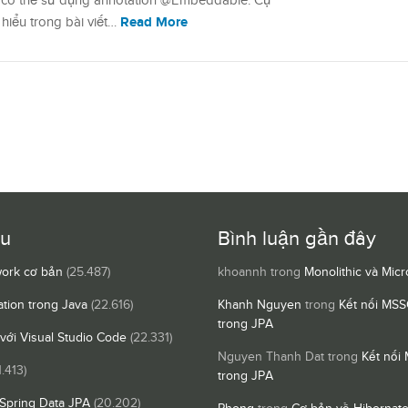
a có thể sử dụng annotation @Embeddable. Cụ
Read More
hiểu trong bài viết…
ều
Bình luận gần đây
ork cơ bản
(25.487)
khoannh
trong
Monolithic và Micr
ation trong Java
(22.616)
Khanh Nguyen
trong
Kết nối MSS
trong JPA
 với Visual Studio Code
(22.331)
Nguyen Thanh Dat
trong
Kết nối
1.413)
trong JPA
Spring Data JPA
(20.202)