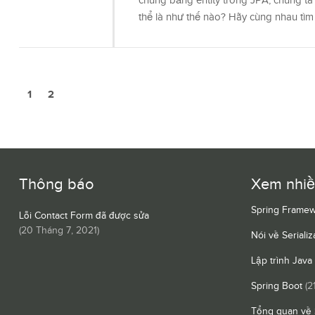
chúng bằng entity trong JPA, chúng t
thể là như thế nào? Hãy cùng nhau tìm 
1
2
Thông báo
Xem nhi
Spring Framew
Lỗi Contact Form đã được sửa
(
20 Tháng 7, 2021
)
Nói về Serializ
Lập trình Java
Spring Boot
(2
Tổng quan về 