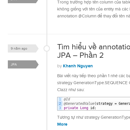
Trong trường hợp tên column của tabl
không giống với tên của entity mà các
annotation @Column để thay đổi tên n
Tìm hiểu về annotat
9 năm ago
JPA – Phần 2
JPA
Khanh Nguyen
by
Bài viết này tiếp theo phần 1 nhé các 
strategy GenerationType.SEQUENCE Các
Clazz như sau:
1
@Id
2
@GeneratedValue
(
strategy
=
Gener
3
private
Long
id
;
Tương tự như strategy GenerationTy
More