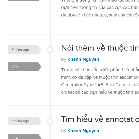
Thông thường, khi cần thao tác đến mộ
dựa trên thông tin của các cột, các bản
database khác nhau, syntax của câu 
Nói thêm về thuộc tín
9 năm ago
Khanh Nguyen
by
JPA
Trong các bài viết trước phần 1 và ph
mình có đề cập về thuộc tính allocatio
GenerationType.TABLE và Generatio
chi tiết để các bạn hiểu về thuộc tính a
Tìm hiểu về annotat
9 năm ago
Khanh Nguyen
by
JPA