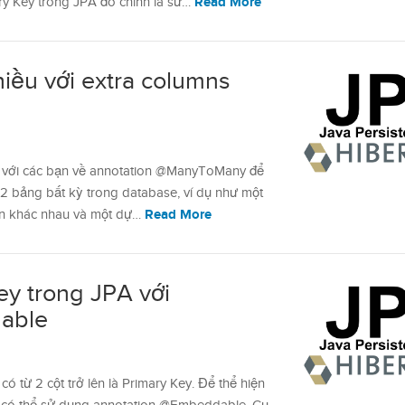
Read More
ry Key trong JPA đó chính là sử…
iều với extra columns
iệu với các bạn về annotation @ManyToMany để
 2 bảng bất kỳ trong database, ví dụ như một
Read More
án khác nhau và một dự…
y trong JPA với
able
ó từ 2 cột trở lên là Primary Key. Để thể hiện