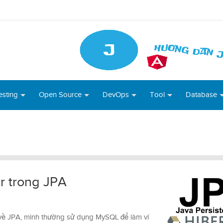
esting
Open Source
DevOps
Tool
Database
r trong JPA
về JPA, mình thường sử dụng MySQL để làm ví