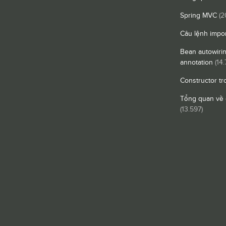
Spring MVC
(2
Câu lệnh impor
Bean autowiri
annotation
(14.
Constructor tr
Tổng quan về 
(13.597)