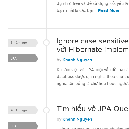
dụ vì nó free và dễ sử dụng, cốt yếu 
Read More
bạn, nhất là các bạn…
Ignore case sensitiv
8 năm ago
với Hibernate implem
JPA
Khanh Nguyen
by
Khi làm việc với JPA, một vấn đề mà c
database được định nghĩa theo chữ thư
nghĩa tên bảng là chữ hoa hoặc ngược 
Tìm hiểu về JPA Que
9 năm ago
Khanh Nguyen
by
JPA