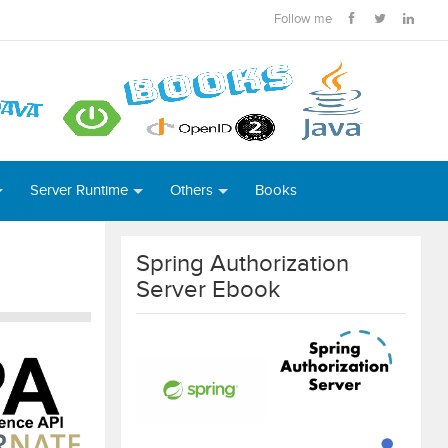
Follow me
Server Runtime
Others
Books
Spring Authorization
Server Ebook