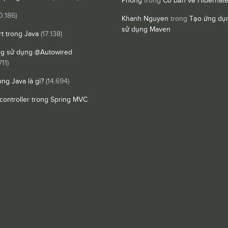
Phong
trong
Cơ bản về Hibernat
0.186)
Khanh Nguyen
trong
Tạo ứng dụn
sử dụng Maven
t trong Java
(17.138)
ng sử dụng @Autowired
711)
ong Java là gì?
(14.694)
controller trong Spring MVC