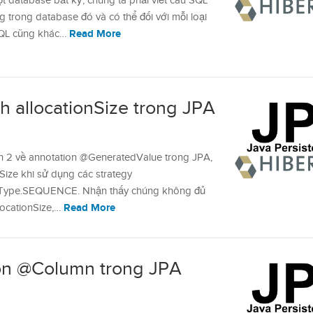
t database bất kỳ, chúng ta phải viết câu SQL
g trong database đó và có thể đối với mỗi loại
Read More
SQL cũng khác…
h allocationSize trong JPA
ần 2 về annotation @GeneratedValue trong JPA,
nSize khi sử dụng các strategy
nType.SEQUENCE. Nhận thấy chúng không đủ
Read More
llocationSize,…
ion @Column trong JPA