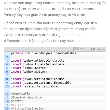
Như các bạn thấy, trong table student này, mình đang định nghĩa
nó có 3 cột: id, code và name; trong đó nó có 1 Composite
Primary Key bao gồm 2 cột primary key: id và code.
Để thể hiện cấu trúc của table student trong entity, đầu tiên
chúng ta cần định nghĩa một đối tượng chứa thông tin của
Composite Primary Key trước sử dụng annotation
@Embeddable. Nội dung của class này như sau:
Java
1
package
com
.
huongdanjava
.
jpaembeddable
;
2
3
import
lombok
.
AllArgsConstructor
;
4
import
lombok
.
EqualsAndHashCode
;
5
import
lombok
.
Getter
;
6
import
lombok
.
Setter
;
7
8
import
javax
.
persistence
.
Column
;
9
import
javax
.
persistence
.
Embeddable
;
10
import
java
.
io
.
Serializable
;
11
12
@Embeddable
13
@EqualsAndHashCode
14
@Getter
15
@Setter
16
@AllArgsConstructor