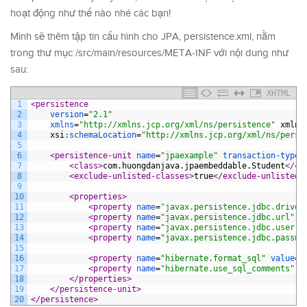
hoạt động như thế nào nhé các bạn!
Mình sẽ thêm tập tin cấu hình cho JPA, persistence.xml, nằm
trong thư mục /src/main/resources/META-INF với nội dung như
sau:
XHTML
1
<persistence
2
version
=
"2.1"
3
xmlns
=
"http://xmlns.jcp.org/xml/ns/persistence"
xmlns
4
xsi
:
schemaLocation
=
"http://xmlns.jcp.org/xml/ns/persi
5
6
<persistence-unit 
name
=
"jpaexample"
transaction-type
=
7
<class>
com.huongdanjava.jpaembeddable.Student
</cl
8
<exclude-unlisted-classes>
true
</exclude-unlisted-
9
10
<properties>
11
<property 
name
=
"javax.persistence.jdbc.driver
12
<property 
name
=
"javax.persistence.jdbc.url"
v
13
<property 
name
=
"javax.persistence.jdbc.user"
14
<property 
name
=
"javax.persistence.jdbc.passwo
15
16
<property 
name
=
"hibernate.format_sql"
value
=
"
17
<property 
name
=
"hibernate.use_sql_comments"
v
18
</properties>
19
</persistence-unit>
20
</persistence>