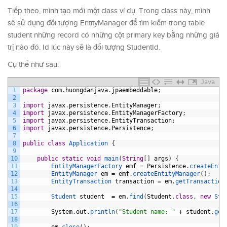
Tiếp theo, mình tạo mới một class ví dụ. Trong class này, mình
sẽ sử dụng đối tượng EntityManager để tìm kiếm trong table
student những record có những cột primary key bằng những giá
trị nào đó. Id lúc này sẽ là đối tượng StudentId.
Cụ thể như sau:
Java
1
package
com
.
huongdanjava
.
jpaembeddable
;
2
3
import
javax
.
persistence
.
EntityManager
;
4
import
javax
.
persistence
.
EntityManagerFactory
;
5
import
javax
.
persistence
.
EntityTransaction
;
6
import
javax
.
persistence
.
Persistence
;
7
8
public
class
Application
{
9
10
public
static
void
main
(
String
[
]
args
)
{
11
EntityManagerFactory 
emf
=
Persistence
.
createEnti
12
EntityManager 
em
=
emf
.
createEntityManager
(
)
;
13
EntityTransaction 
transaction
=
em
.
getTransaction
14
15
Student 
student
=
em
.
find
(
Student
.
class
,
new
Stu
16
17
System
.
out
.
println
(
"Student name: "
+
student
.
get
18
19
em
.
close
(
)
;