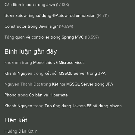
Câu lệnh import trong Java
(17.138)
Bean autowiring sử dụng @Autowired annotation
(14.711)
Constructor trong Java là gì?
(14.694)
Tổng quan về controller trong Spring MVC
(13.597)
Bình luận gần đây
khoannh
trong
Monolithic và Microservices
Khanh Nguyen
trong
Kết nối MSSQL Server trong JPA
Nguyen Thanh Dat
trong
Kết nối MSSQL Server trong JPA
Phong
trong
Cơ bản về Hibernate
Khanh Nguyen
trong
Tạo ứng dụng Jakarta EE sử dụng Maven
Liên kết
Hướng Dẫn Kotlin