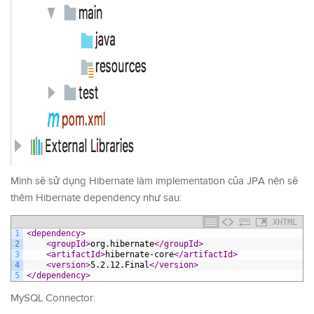
Mình sẽ sử dụng Hibernate làm implementation của JPA nên sẽ
thêm Hibernate dependency như sau:
XHTML
1
<dependency>
2
<groupId>
org.hibernate
</groupId>
3
<artifactId>
hibernate-core
</artifactId>
4
<version>
5.2.12.Final
</version>
5
</dependency>
MySQL Connector: