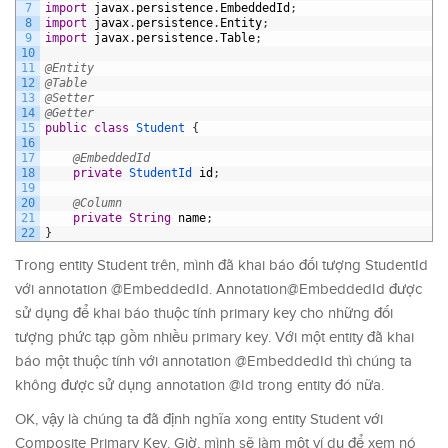
7
import
javax
.
persistence
.
EmbeddedId
;
8
import
javax
.
persistence
.
Entity
;
9
import
javax
.
persistence
.
Table
;
10
11
@Entity
12
@Table
13
@Setter
14
@Getter
15
public
class
Student
{
16
17
@EmbeddedId
18
private
StudentId 
id
;
19
20
@Column
21
private
String
name
;
22
}
Trong entity Student trên, mình đã khai báo đối tượng StudentId
với annotation @EmbeddedId. Annotation@EmbeddedId được
sử dụng để khai báo thuộc tính primary key cho những đối
tượng phức tạp gồm nhiều primary key. Với một entity đã khai
báo một thuộc tính với annotation @EmbeddedId thì chúng ta
không được sử dụng annotation @Id trong entity đó nữa.
OK, vậy là chúng ta đã định nghĩa xong entity Student với
Composite Primary Key. Giờ, mình sẽ làm một ví dụ để xem nó