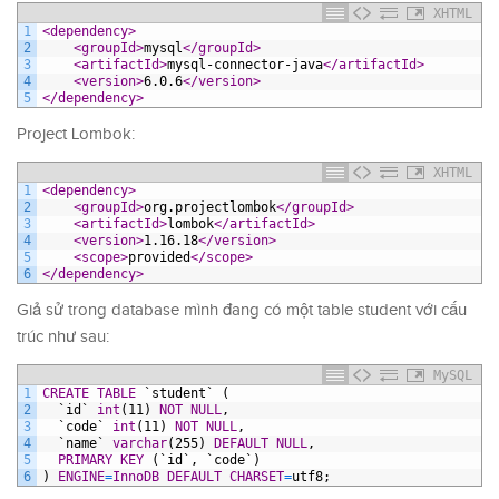
XHTML
1
<dependency>
2
<groupId>
mysql
</groupId>
3
<artifactId>
mysql-connector-java
</artifactId>
4
<version>
6.0.6
</version>
5
</dependency>
Project Lombok:
XHTML
1
<dependency>
2
<groupId>
org.projectlombok
</groupId>
3
<artifactId>
lombok
</artifactId>
4
<version>
1.16.18
</version>
5
<scope>
provided
</scope>
6
</dependency>
Giả sử trong database mình đang có một table student với cấu
trúc như sau:
MySQL
1
CREATE
TABLE
`student`
(
2
`id`
int
(11)
NOT NULL
,
3
`code`
int
(11)
NOT NULL
,
4
`name`
varchar
(255)
DEFAULT
NULL
,
5
PRIMARY KEY
(`id`,
`code`)
6
)
ENGINE
=
InnoDB
DEFAULT
CHARSET
=
utf8;