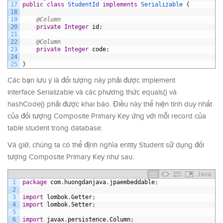
17
public
class
StudentId
implements
Serializable
{
18
19
@Column
20
private
Integer
id
;
21
22
@Column
23
private
Integer
code
;
24
25
}
Các bạn lưu ý là đối tượng này phải được implement
interface Serializable và các phương thức equals() và
hashCode() phải được khai báo. Điều này thể hiện tính duy nhất
của đối tượng Composite Primary Key ứng với mỗi record của
table student trong database.
Và giờ, chúng ta có thể định nghĩa entity Student sử dụng đối
tượng Composite Primary Key như sau:
Java
1
package
com
.
huongdanjava
.
jpaembeddable
;
2
3
import
lombok
.
Getter
;
4
import
lombok
.
Setter
;
5
6
import
javax
.
persistence
.
Column
;