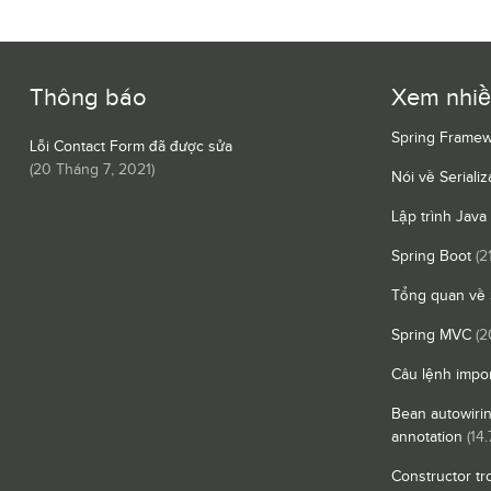
Thông báo
Xem nhi
Spring Framew
Lỗi Contact Form đã được sửa
(
20 Tháng 7, 2021
)
Nói về Serializ
Lập trình Java
Spring Boot
(2
Tổng quan về 
Spring MVC
(2
Câu lệnh impor
Bean autowiri
annotation
(14.
Constructor tr