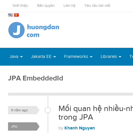
Giới thiệu
Bản quyền
Liên hệ
Yêu cầu bài viết
Java
Jakarta EE
Frameworks
Libraries
T
JPA EmbeddedId
Mối quan hệ nhiều-nh
9 năm ago
trong JPA
JPA
Khanh Nguyen
by