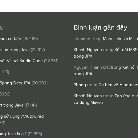
ều
Bình luận gần đây
ork cơ bản
(25.489)
khoannh
trong
Monolithic và Micr
ation trong Java
(22.617)
Khanh Nguyen
trong
Kết nối MSS
trong JPA
 với Visual Studio Code
(22.331)
Nguyen Thanh Dat
trong
Kết nối
1.415)
trong JPA
Spring Data JPA
(20.202)
Phong
trong
Cơ bản về Hibernat
0.186)
Khanh Nguyen
trong
Tạo ứng dụn
sử dụng Maven
t trong Java
(17.141)
ng sử dụng @Autowired
711)
ong Java là gì?
(14.695)