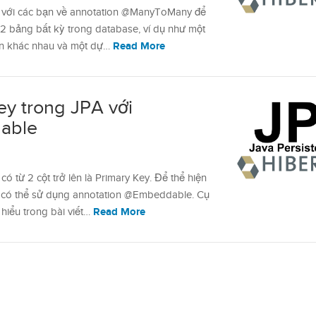
iệu với các bạn về annotation @ManyToMany để
 2 bảng bất kỳ trong database, ví dụ như một
Read More
án khác nhau và một dự…
y trong JPA với
able
ó từ 2 cột trở lên là Primary Key. Để thể hiện
a có thể sử dụng annotation @Embeddable. Cụ
Read More
hiểu trong bài viết…