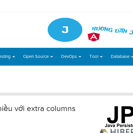
esting
Open Source
DevOps
Tool
Database
iều với extra columns