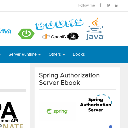
Follow me
Server Runtime
Others
Books
Spring Authorization
Server Ebook