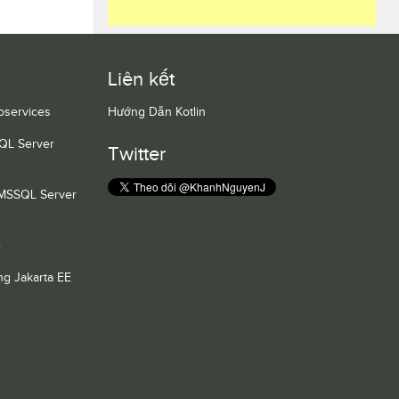
Liên kết
oservices
Hướng Dẫn Kotlin
QL Server
Twitter
 MSSQL Server
e
g Jakarta EE