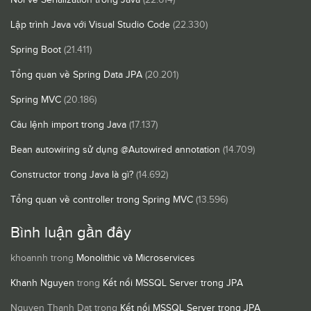
Lập trình Java với Visual Studio Code
(22.330)
Spring Boot
(21.411)
Tổng quan về Spring Data JPA
(20.201)
Spring MVC
(20.186)
Câu lệnh import trong Java
(17.137)
Bean autowiring sử dụng @Autowired annotation
(14.709)
Constructor trong Java là gì?
(14.692)
Tổng quan về controller trong Spring MVC
(13.596)
Bình luận gần đây
khoannh
trong
Monolithic và Microservices
Khanh Nguyen
trong
Kết nối MSSQL Server trong JPA
Nguyen Thanh Dat
trong
Kết nối MSSQL Server trong JPA