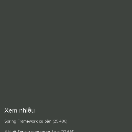
Xem nhiều
Spring Framework cơ bản
(25.486)
Nói về Serialization trong Java
(22.614)