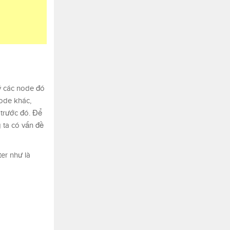
lý các node đó
ode khác,
 trước đó. Để
g ta có vấn đề
er như là