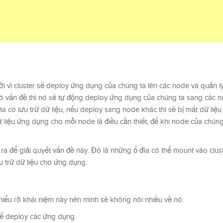
bởi vì cluster sẽ deploy ứng dụng của chúng ta lên các node và quản 
ó vấn đề thì nó sẽ tự động deploy ứng dụng của chúng ta sang các n
 có lưu trữ dữ liệu, nếu deploy sang node khác thì sẽ bị mất dữ liệu
dữ liệu ứng dụng cho mỗi node là điều cần thiết, để khi node của chún
ra để giải quyết vấn đề này. Đó là những ổ đĩa có thể mount vào clust
u trữ dữ liệu cho ứng dụng.
hiểu rõ khái niệm này nên mình sẽ không nói nhiều về nó.
để deploy các ứng dụng.