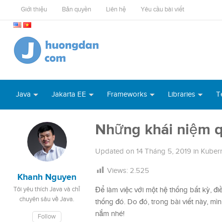
Giới thiệu
Bản quyền
Liên hệ
Yêu cầu bài viết
Java
Jakarta EE
Frameworks
Libraries
T
Những khái niệm q
Updated on
14 Tháng 5, 2019
in
Kuber
Views:
2.525
Khanh Nguyen
Tôi yêu thích Java và chỉ
Để làm việc với một hệ thống bất kỳ, đ
chuyên sâu về Java.
thống đó. Do đó, trong bài viết này, mì
nắm nhé!
Follow