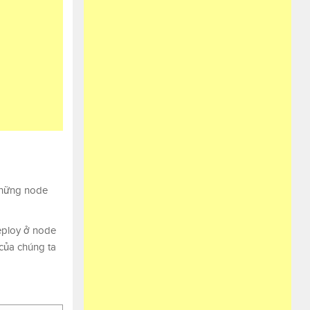
 những node
deploy ở node
của chúng ta