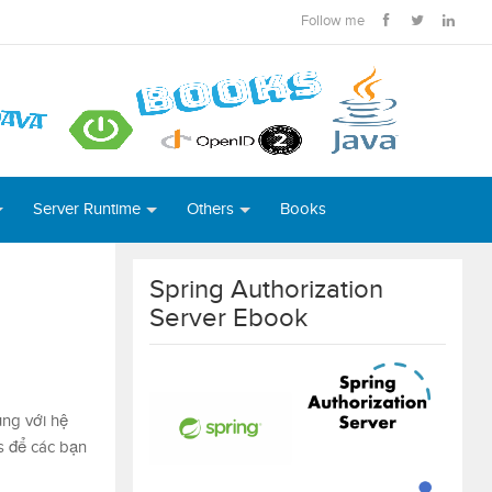
Follow me
Server Runtime
Others
Books
Spring Authorization
Server Ebook
ụng với hệ
es để các bạn