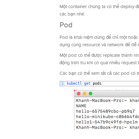
Một container chúng ta có thể deploy 
các bạn nhé.
Pod
Pod là khái niệm dùng để chỉ một hoặc 
dụng cùng resource và network để dễ 
Một pod có thể được replicate thành nh
động trơn tru khi có quá nhiều request
Các bạn có thể xem tất cả các pod có 
1
kubectl 
get 
pods