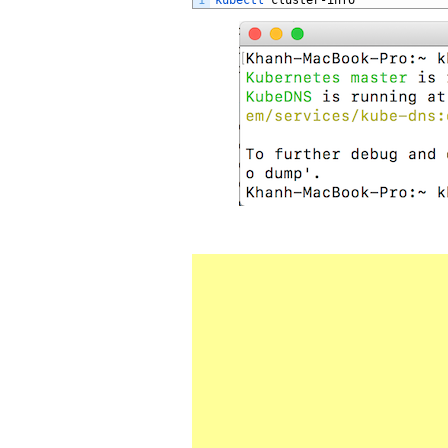
1
kubectl 
cluster
-
info