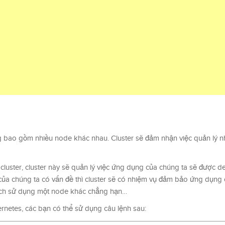
ống bao gồm nhiều node khác nhau. Cluster sẽ đảm nhận việc quản lý
luster, cluster này sẽ quản lý việc ứng dụng của chúng ta sẽ được 
a chúng ta có vấn đề thì cluster sẽ có nhiệm vụ đảm bảo ứng dụng 
ách sử dụng một node khác chẳng hạn…
ernetes, các bạn có thể sử dụng câu lệnh sau: